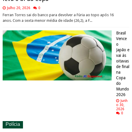
Julho 20, 2026
0
Ferran Torres sai do banco para devolver a Fúria ao topo após 16
anos. Com a sexta menor média de idade (26,2), a F...
Brasil
Vence
o
Japão e
vai às
oitavas
de final
na
Copa
do
Mundo
2026
Junh
o 30,
2026
0
Polícia