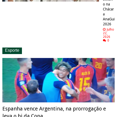
o na
Chácar
a
AnaGui
2026
Julho
22,
2026
0
Esporte
Espanha vence Argentina, na prorrogação e
leva o bi da Copa