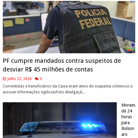
PF cumpre mandados contra suspeitos de
desviar R$ 45 milhões de contas
Julho 22, 2026
0
Correntistas e beneficiários da Caixa eram alvos do esquema criminoso e
acessar informações sigilosasFoto divulgaçã...
Moraes
dá 24
horas
para
Bolson
aro