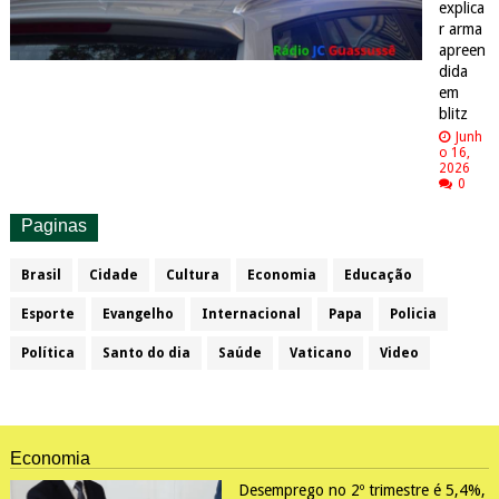
explica
r arma
apreen
dida
em
blitz
Junh
o 16,
2026
0
Paginas
Brasil
Cidade
Cultura
Economia
Educação
Esporte
Evangelho
Internacional
Papa
Policia
Política
Santo do dia
Saúde
Vaticano
Video
Economia
Desemprego no 2º trimestre é 5,4%,