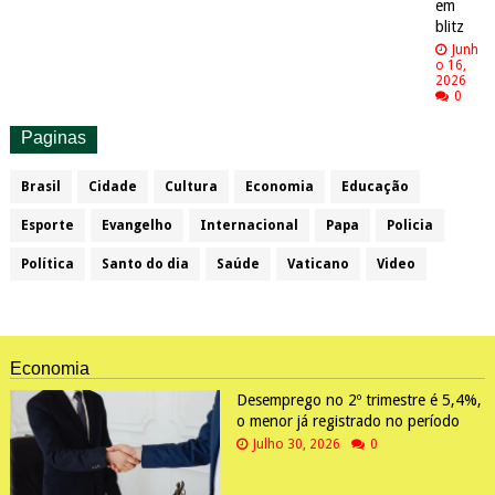
em
blitz
Junh
o 16,
2026
0
Paginas
Brasil
Cidade
Cultura
Economia
Educação
Esporte
Evangelho
Internacional
Papa
Policia
Política
Santo do dia
Saúde
Vaticano
Video
Economia
Desemprego no 2º trimestre é 5,4%,
o menor já registrado no período
Julho 30, 2026
0