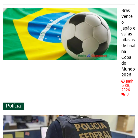
Brasil
Vence
o
Japão e
vai às
oitavas
de final
na
Copa
do
Mundo
2026
Junh
o 30,
2026
0
Polícia