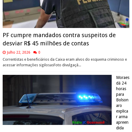
PF cumpre mandados contra suspeitos de
desviar R$ 45 milhões de contas
Julho 22, 2026
0
Correntistas e beneficiários da Caixa eram alvos do esquema criminoso e
acessar informações sigilosasFoto divulgaçã...
Moraes
dá 24
horas
para
Bolson
aro
explica
r arma
apreen
dida