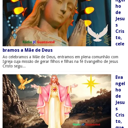
ho
de
Jesu
s
Cris
to,
cele
bramos a Mãe de Deus
Ao celebramos a Mãe de Deus, entramos em plena comunhão com
Igreja cuja missão de gerar filhos e filhas na fé Evangelho de Jesus
Cristo segu...
Eva
ngel
ho
de
Jesu
s
Cris
to,
que