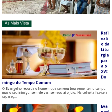
As Mais Vista
Refl
exã
o da
Litu
rgia
par
a o
XVI
Do
mingo do Tempo Comum
O Evangelho recorda o homem que semeou boa semente no campo,
mas o seu inimigo, sem ele ver, semeou aí o joio. Na colheita fez-se a
separaç...
Eva
ngel