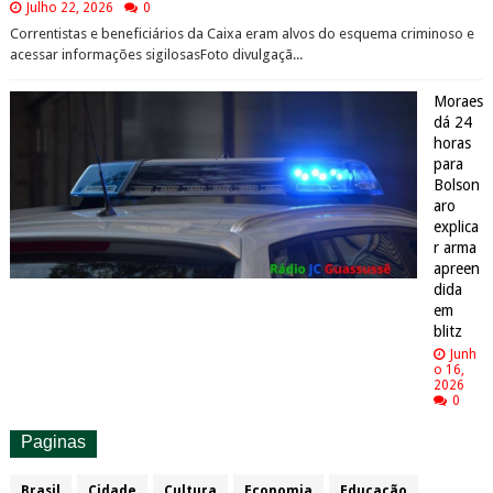
Julho 22, 2026
0
Correntistas e beneficiários da Caixa eram alvos do esquema criminoso e
acessar informações sigilosasFoto divulgaçã...
Moraes
dá 24
horas
para
Bolson
aro
explica
r arma
apreen
dida
em
blitz
Junh
o 16,
2026
0
Paginas
Brasil
Cidade
Cultura
Economia
Educação