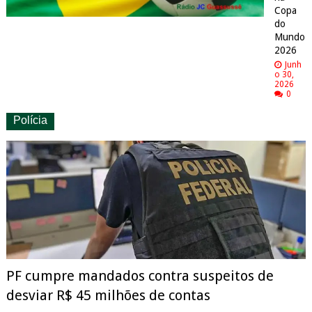
Copa
do
Mundo
2026
Junh
o 30,
2026
0
Polícia
PF cumpre mandados contra suspeitos de
desviar R$ 45 milhões de contas