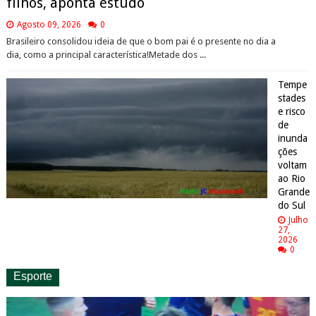
filhos, aponta estudo
Agosto 09, 2026
0
Brasileiro consolidou ideia de que o bom pai é o presente no dia a
dia, como a principal característica!Metade dos ...
Tempe
stades
e risco
de
inunda
ções
voltam
ao Rio
Grande
do Sul
Julho
27,
2026
0
Esporte