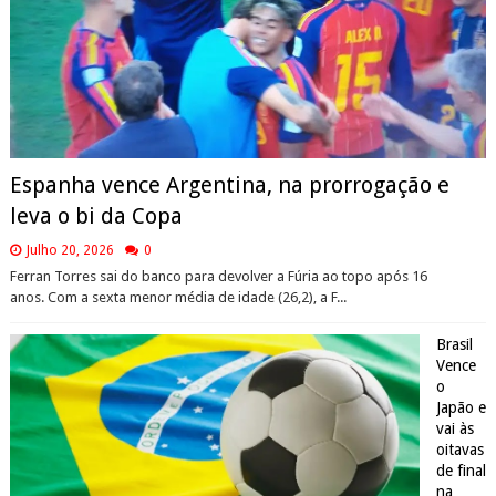
Espanha vence Argentina, na prorrogação e
leva o bi da Copa
Julho 20, 2026
0
Ferran Torres sai do banco para devolver a Fúria ao topo após 16
anos. Com a sexta menor média de idade (26,2), a F...
Brasil
Vence
o
Japão e
vai às
oitavas
de final
na