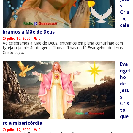
s
Cris
to,
cele
bramos a Mãe de Deus
julho 16, 2026
0
Ao celebramos a Mãe de Deus, entramos em plena comunhão com
Igreja cuja missão de gerar filhos e filhas na fé Evangelho de Jesus
Cristo segu...
Eva
ngel
ho
de
Jesu
s
Cris
to,
que
ro a misericórdia
julho 17, 2026
0