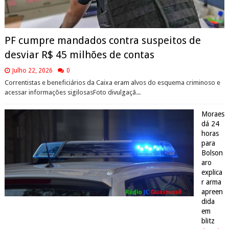
PF cumpre mandados contra suspeitos de
desviar R$ 45 milhões de contas
Julho 22, 2026
0
Correntistas e beneficiários da Caixa eram alvos do esquema criminoso e
acessar informações sigilosasFoto divulgaçã...
Moraes
dá 24
horas
para
Bolson
aro
explica
r arma
apreen
dida
em
blitz