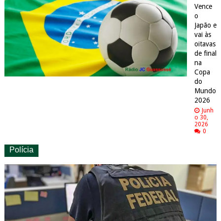
Vence
o
Japão e
vai às
oitavas
de final
na
Copa
do
Mundo
2026
Junh
o 30,
2026
0
Polícia