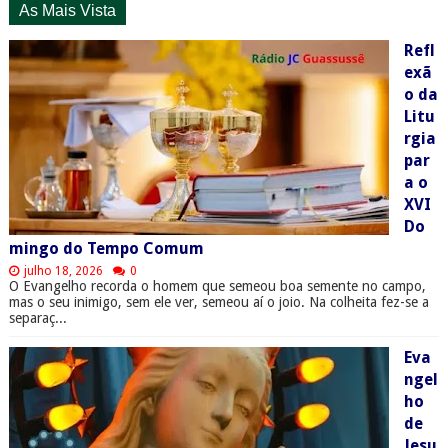
As Mais Vista
Refl
exã
o da
Litu
rgia
par
a o
XVI
Do
mingo do Tempo Comum
julho 18, 2026
0
O Evangelho recorda o homem que semeou boa semente no campo,
mas o seu inimigo, sem ele ver, semeou aí o joio. Na colheita fez-se a
separaç...
Eva
ngel
ho
de
Jesu