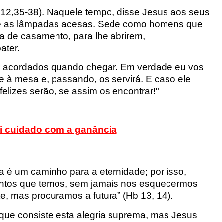
12,35-38).
Naquele tempo, disse Jesus aos seus
e as lâmpadas acesas.
Sede como homens que
a de casamento, para lhe abrirem,
ater.
r acordados quando chegar. Em verdade eu vos
se à mesa
e, passando, os servirá.
E caso ele
felizes serão, se assim os encontrar!"
i cuidado com a ganância
a é um caminho para a eternidade; por isso,
alentos que temos, sem jamais nos esquecermos
e, mas procuramos a futura
”
(Hb
13, 14).
e consiste esta alegria suprema, mas Jesus