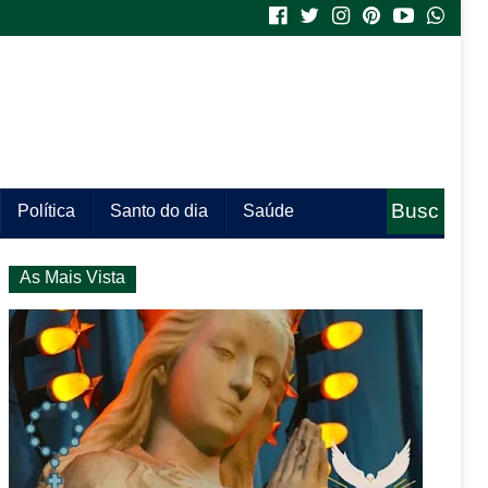
Busc
Política
Santo do dia
Saúde
a
As Mais Vista