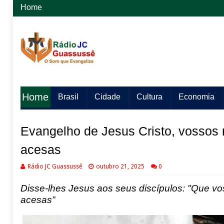
Home
Home
Brasil
Cidade
Cultura
Economia
Evangelho de Jesus Cristo, vossos 
acesas
Rádio JC Guassussê
outubro 21, 2025
0
Disse-lhes Jesus
aos seus discípulos: "Que vo
acesas”