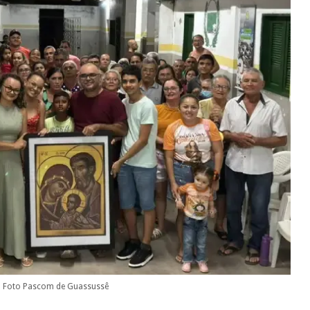
to Foto Pascom de Guassussê