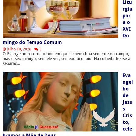
Litu
rgia
par
a o
XVI
Do
mingo do Tempo Comum
julho 18, 2026
0
O Evangelho recorda o homem que semeou boa semente no campo,
mas o seu inimigo, sem ele ver, semeou aí o joio. Na colheita fez-se a
separaç...
Eva
ngel
ho
de
Jesu
s
Cris
to,
cele
bramos a Mãe de Deus