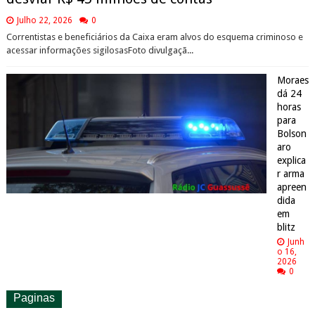
Julho 22, 2026
0
Correntistas e beneficiários da Caixa eram alvos do esquema criminoso e
acessar informações sigilosasFoto divulgaçã...
Moraes
dá 24
horas
para
Bolson
aro
explica
r arma
apreen
dida
em
blitz
Junh
o 16,
2026
0
Paginas