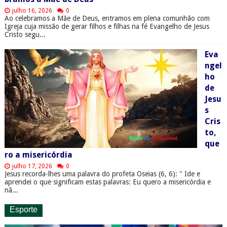
julho 16, 2026
0
Ao celebramos a Mãe de Deus, entramos em plena comunhão com
Igreja cuja missão de gerar filhos e filhas na fé Evangelho de Jesus
Cristo segu...
Eva
ngel
ho
de
Jesu
s
Cris
to,
que
ro a misericórdia
julho 17, 2026
0
Jesus recorda-lhes uma palavra do profeta Oseias (6, 6): " Ide e
aprendei o que significam estas palavras: Eu quero a misericórdia e
nã...
Esporte