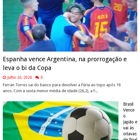
Espanha vence Argentina, na prorrogação e
leva o bi da Copa
Julho 20, 2026
0
Ferran Torres sai do banco para devolver a Fúria ao topo após 16
anos. Com a sexta menor média de idade (26,2), a F...
Brasil
Vence
o
Japão e
vai às
oitavas
de final