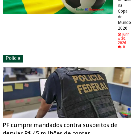
na
Copa
do
Mundo
2026
Junh
o 30,
2026
0
Polícia
PF cumpre mandados contra suspeitos de
desviar R$ 45 milhões de contas