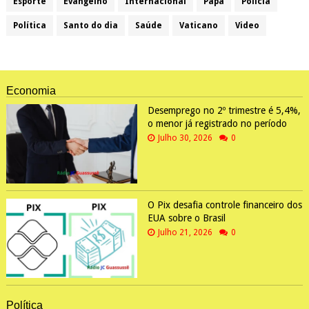
Esporte
Evangelho
Internacional
Papa
Policia
Política
Santo do dia
Saúde
Vaticano
Video
Economia
Desemprego no 2º trimestre é 5,4%,
o menor já registrado no período
Julho 30, 2026
0
O Pix desafia controle financeiro dos
EUA sobre o Brasil
Julho 21, 2026
0
Política