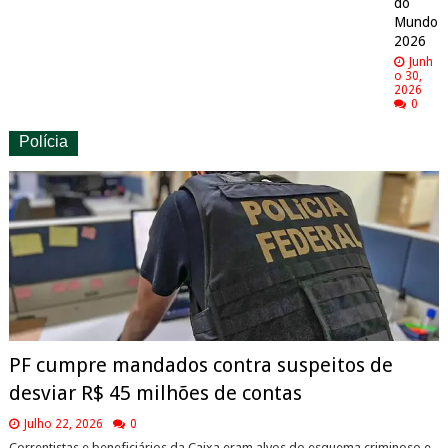
do
Mundo
2026
Junh
o 30,
2026
0
Polícia
PF cumpre mandados contra suspeitos de
desviar R$ 45 milhões de contas
Julho 22, 2026
0
Correntistas e beneficiários da Caixa eram alvos do esquema criminoso e