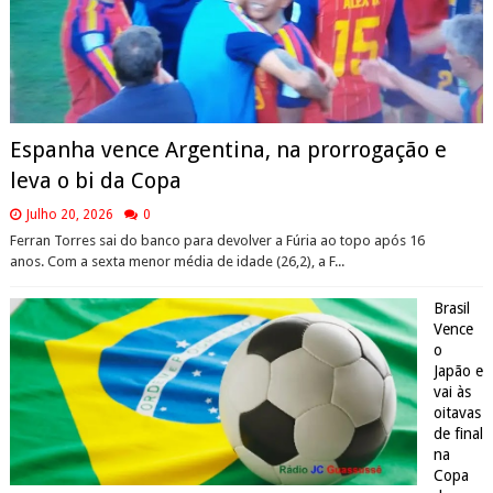
Espanha vence Argentina, na prorrogação e
leva o bi da Copa
Julho 20, 2026
0
Ferran Torres sai do banco para devolver a Fúria ao topo após 16
anos. Com a sexta menor média de idade (26,2), a F...
Brasil
Vence
o
Japão e
vai às
oitavas
de final
na
Copa