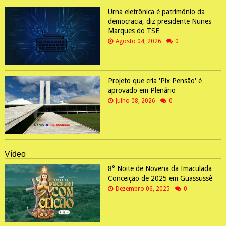
Urna eletrônica é patrimônio da
democracia, diz presidente Nunes
Marques do TSE
Agosto 04, 2026
0
Projeto que cria 'Pix Pensão' é
aprovado em Plenário
Julho 08, 2026
0
Vídeo
8° Noite de Novena da Imaculada
Conceição de 2025 em Guassussê
Dezembro 06, 2025
0