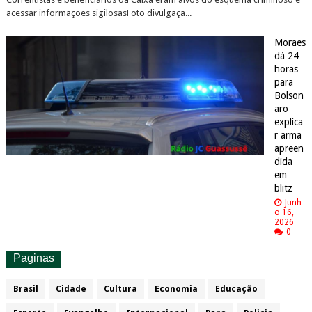
acessar informações sigilosasFoto divulgaçã...
Moraes
dá 24
horas
para
Bolson
aro
explica
r arma
apreen
dida
em
blitz
Junh
o 16,
2026
0
Paginas
Brasil
Cidade
Cultura
Economia
Educação