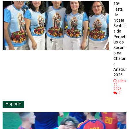
10ª
Festa
de
Nossa
Senhor
a do
Perpét
uo do
Socorr
o na
Chácar
a
AnaGui
2026
Julho
22,
2026
0
Esporte