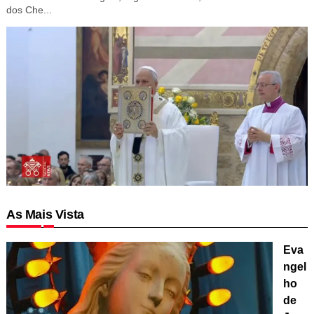
dos Che...
As Mais Vista
Eva
ngel
ho
de