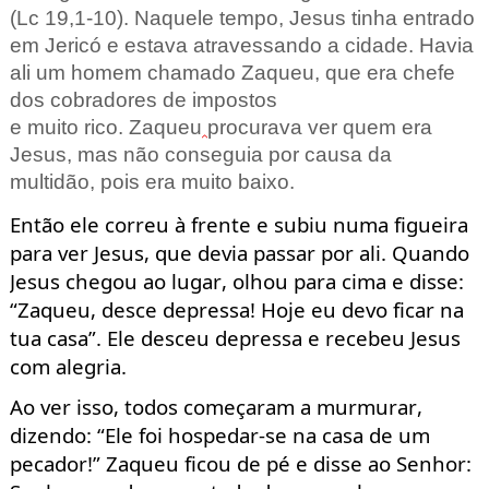
(Lc
19,1-10). Naquele tempo,
Jesus tinha entrado
em Jericó e estava atravessando a cidade. Havia
ali um homem
chamado Zaqueu, que era chefe
dos cobradores de impostos
e
muito
rico.
Zaqueu
procurava ver quem e
ra
Jesus, mas não conseguia por
causa da
multidão,
pois
era muito baixo.
Então ele correu à frente e subiu numa figueira
para ver Jesus, que devia
passar por ali. Quando
Jesus chegou ao lugar, olhou para cima e disse:
“Zaqueu, desce de
pressa! Hoje eu devo ficar na
tua casa”.
Ele desceu depressa e recebeu Jesus
com alegria.
Ao ver isso, todos começaram a murmurar,
dizendo: “Ele foi hospedar-se na casa de u
m
pecador!” Zaqueu ficou de pé e disse ao Senhor: