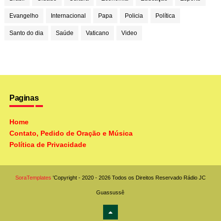
Evangelho
Internacional
Papa
Policia
Política
Santo do dia
Saúde
Vaticano
Video
Paginas
Home
Contato, Pedido de Oração e Música
Política de Privacidade
SoraTemplates
'Copyright - 2020 - 2026 Todos os Direitos Reservado
Rádio JC
Guassussê