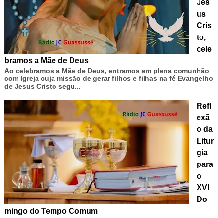
Jes
us
Cris
to,
cele
bramos a Mãe de Deus
Ao celebramos a Mãe de Deus, entramos em plena comunhão
com Igreja cuja missão de gerar filhos e filhas na fé Evangelho
de Jesus Cristo segu...
Refl
exã
o da
Litur
gia
para
o
XVI
Do
mingo do Tempo Comum