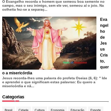
O Evangelho recorda o homem que semeou boa semente no
campo, mas o seu inimigo, sem ele ver, semeou aí o joio. Na
colheita fez-se a separaç...
Eva
ngel
ho
de
Jes
us
Cris
to,
quer
o a misericórdia
Jesus recorda-lhes uma palavra do profeta Oseias (6, 6): " Ide
e aprendei o que significam estas palavras: Eu quero a
misericórdia e nã...
Categorias
Brasil
Cidade
Cultura
Economia
Educação
Esporte