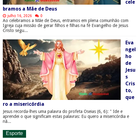
cele
bramos a Mãe de Deus
julho 16, 2026
0
Ao celebramos a Mãe de Deus, entramos em plena comunhão com
Igreja cuja missão de gerar filhos e filhas na fé Evangelho de Jesus
Cristo segu...
Eva
ngel
ho
de
Jesu
s
Cris
to,
que
ro a misericórdia
Jesus recorda-lhes uma palavra do profeta Oseias (6, 6): " Ide e
aprendei o que significam estas palavras: Eu quero a misericórdia e
nã...
Esporte