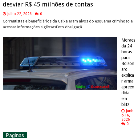
desviar R$ 45 milhões de contas
Julho 22, 2026
0
Correntistas e beneficiários da Caixa eram alvos do esquema criminoso e
acessar informações sigilosasFoto divulgaçã...
Moraes
dá 24
horas
para
Bolson
aro
explica
r arma
apreen
dida
em
blitz
Junh
o 16,
2026
0
Paginas