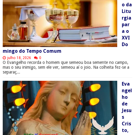
o da
Litu
rgia
par
a o
XVI
Do
mingo do Tempo Comum
julho 18, 2026
0
O Evangelho recorda o homem que semeou boa semente no campo,
mas o seu inimigo, sem ele ver, semeou aí o joio. Na colheita fez-se a
separaç...
Eva
ngel
ho
de
Jesu
s
Cris
to,