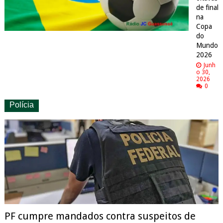
de final
na
Copa
do
Mundo
2026
Junh
o 30,
2026
0
Polícia
PF cumpre mandados contra suspeitos de