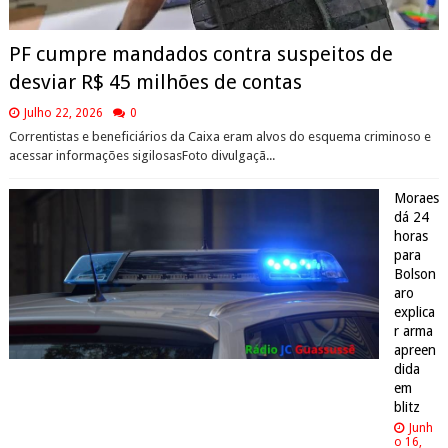
PF cumpre mandados contra suspeitos de
desviar R$ 45 milhões de contas
Julho 22, 2026
0
Correntistas e beneficiários da Caixa eram alvos do esquema criminoso e
acessar informações sigilosasFoto divulgaçã...
Moraes
dá 24
horas
para
Bolson
aro
explica
r arma
apreen
dida
em
blitz
Junh
o 16,