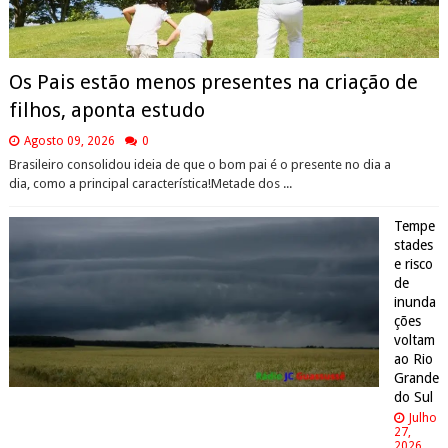
Os Pais estão menos presentes na criação de
filhos, aponta estudo
Agosto 09, 2026
0
Brasileiro consolidou ideia de que o bom pai é o presente no dia a
dia, como a principal característica!Metade dos ...
Tempe
stades
e risco
de
inunda
ções
voltam
ao Rio
Grande
do Sul
Julho
27,
2026