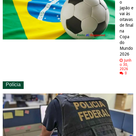
o
Japão e
vai às
oitavas
de final
na
Copa
do
Mundo
2026
Junh
o 30,
2026
0
Polícia