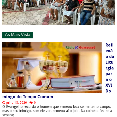
As Mais Vista
Refl
exã
o da
Litu
rgia
par
a o
XVI
Do
mingo do Tempo Comum
julho 18, 2026
0
O Evangelho recorda o homem que semeou boa semente no campo,
mas o seu inimigo, sem ele ver, semeou aí o joio. Na colheita fez-se a
separaç...