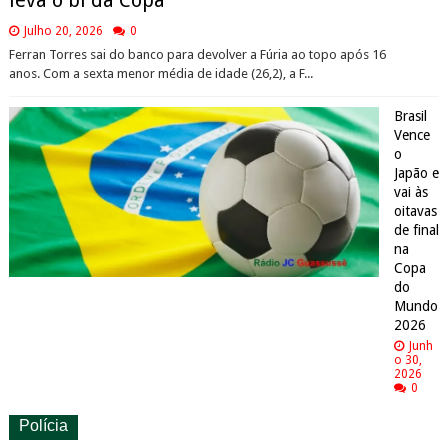
leva o bi da Copa
Julho 20, 2026
0
Ferran Torres sai do banco para devolver a Fúria ao topo após 16
anos. Com a sexta menor média de idade (26,2), a F...
Brasil
Vence
o
Japão e
vai às
oitavas
de final
na
Copa
do
Mundo
2026
Junh
o 30,
2026
0
Polícia