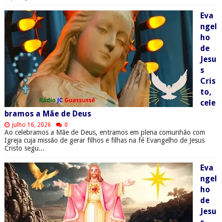
Eva
ngel
ho
de
Jesu
s
Cris
to,
cele
bramos a Mãe de Deus
julho 16, 2026
0
Ao celebramos a Mãe de Deus, entramos em plena comunhão com
Igreja cuja missão de gerar filhos e filhas na fé Evangelho de Jesus
Cristo segu...
Eva
ngel
ho
de
Jesu