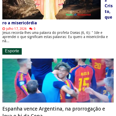
s
Cris
to,
que
ro a misericórdia
julho 17, 2026
0
Jesus recorda-lhes uma palavra do profeta Oseias (6, 6): " Ide e
aprendei o que significam estas palavras: Eu quero a misericórdia e
nã...
Esporte
Espanha vence Argentina, na prorrogação e