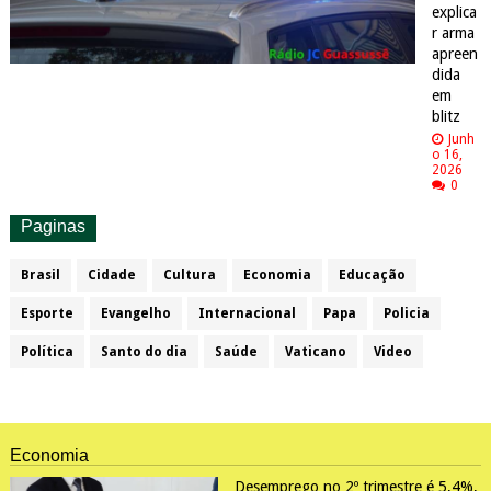
explica
r arma
apreen
dida
em
blitz
Junh
o 16,
2026
0
Paginas
Brasil
Cidade
Cultura
Economia
Educação
Esporte
Evangelho
Internacional
Papa
Policia
Política
Santo do dia
Saúde
Vaticano
Video
Economia
Desemprego no 2º trimestre é 5,4%,