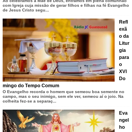
Ao celebramos a Mãe de Deus, entramos em plena comunhão
com Igreja cuja missão de gerar filhos e filhas na fé Evangelho
de Jesus Cristo segu...
Refl
exã
o da
Litur
gia
para
o
XVI
Do
mingo do Tempo Comum
O Evangelho recorda o homem que semeou boa semente no
campo, mas o seu inimigo, sem ele ver, semeou aí o joio. Na
colheita fez-se a separaç...
Eva
ngel
ho