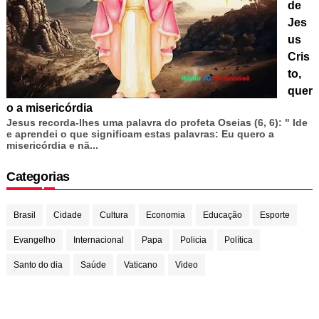
de
Jes
us
Cris
to,
quer
o a misericórdia
Jesus recorda-lhes uma palavra do profeta Oseias (6, 6): " Ide
e aprendei o que significam estas palavras: Eu quero a
misericórdia e nã...
Categorias
Brasil
Cidade
Cultura
Economia
Educação
Esporte
Evangelho
Internacional
Papa
Policia
Política
Santo do dia
Saúde
Vaticano
Video