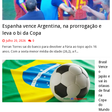
Espanha vence Argentina, na prorrogação e
leva o bi da Copa
Julho 20, 2026
0
Ferran Torres sai do banco para devolver a Fúria ao topo após 16
anos. Com a sexta menor média de idade (26,2), a F...
Brasil
Vence
o
Japão e
vai às
oitavas
de final
na
Copa
do
Mundo