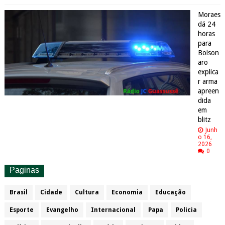
Moraes
dá 24
horas
para
Bolson
aro
explica
r arma
apreen
dida
em
blitz
Junh
o 16,
2026
0
Paginas
Brasil
Cidade
Cultura
Economia
Educação
Esporte
Evangelho
Internacional
Papa
Policia