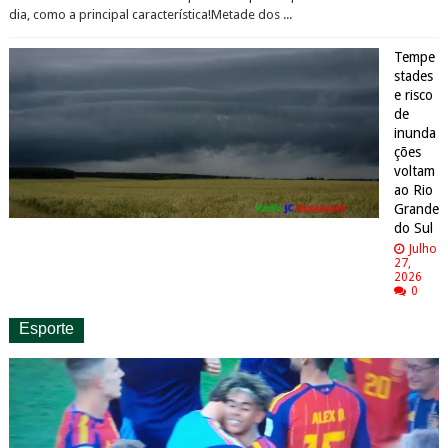
dia, como a principal característica!Metade dos ...
Tempe
stades
e risco
de
inunda
ções
voltam
ao Rio
Grande
do Sul
Julho
27,
2026
0
Esporte