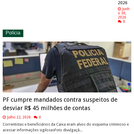
2026
Junh
o 30,
2026
0
Polícia
PF cumpre mandados contra suspeitos de
desviar R$ 45 milhões de contas
Julho 22, 2026
0
Correntistas e beneficiários da Caixa eram alvos do esquema criminoso e
acessar informações sigilosasFoto divulgaçã...