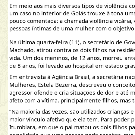
Em meio aos mais diversos tipos de violência co
um caso no interior de Goiás trouxe à tona u
pouco comentada: a chamada violência vicári
pessoas íntimas de uma mulher com o objetivo d
Na última quarta-feira (11), o secretário de Go
Machado, atirou contra os dois filhos na residê
vida.
Um dos meninos, de 12 anos, morreu antes
de 8 anos, foi levado ao hospital em estado gr
Em entrevista à
Agência Brasil
, a
secretária nac
Mulheres, Estela Bezerra, descreveu o conceito
agressor ofende e cria situações de dor e até 
afeto com a vítima, principalmente filhos, m
“Na maioria das vezes, são utilizados crianças 
maior vínculo afetivo que ela tem. Para poder 
Itumbiara, em que o pai matou os dois filhos pa
penalidade que uma pessoa pode receber, que é