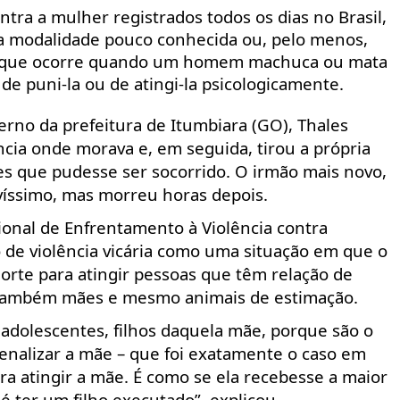
ntra a mulher registrados todos os dias no Brasil,
ma modalidade pouco conhecida ou, pelo menos,
a, que ocorre quando um homem machuca ou mata
e puni-la ou de atingi-la psicologicamente.
verno da prefeitura de Itumbiara (GO), Thales
ncia onde morava e, em seguida, tirou a própria
 que pudesse ser socorrido. O irmão mais novo,
avíssimo, mas morreu horas depois.
ional de Enfrentamento à Violência contra
 de violência vicária como uma situação em que o
morte para atingir pessoas que têm relação de
as também mães e mesmo animais de estimação
.
e adolescentes, filhos daquela mãe, porque são o
penalizar a mãe – que foi exatamente o caso em
ra atingir a mãe. É como se ela recebesse a maior
 ter um filho executado”, explicou.