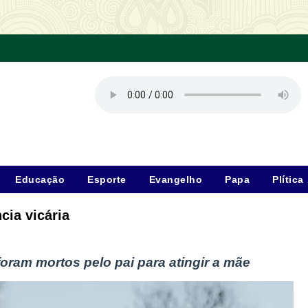
Educação
Esporte
Evangelho
Papa
Plítica
cia vicária
 foram mortos pelo pai para atingir a mãe