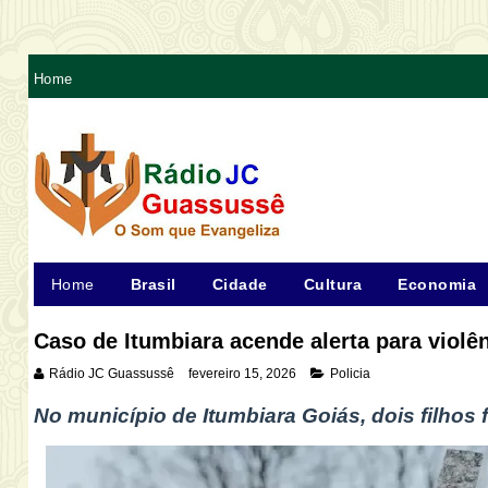
Home
Home
Brasil
Cidade
Cultura
Economia
Caso de Itumbiara acende alerta para violên
Rádio JC Guassussê
fevereiro 15, 2026
Policia
No município
de Itumbiara Goiás
,
dois
filhos