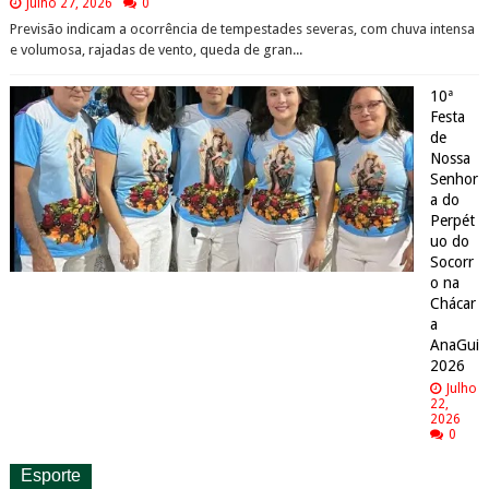
Julho 27, 2026
0
Previsão indicam a ocorrência de tempestades severas, com chuva intensa
e volumosa, rajadas de vento, queda de gran...
10ª
Festa
de
Nossa
Senhor
a do
Perpét
uo do
Socorr
o na
Chácar
a
AnaGui
2026
Julho
22,
2026
0
Esporte