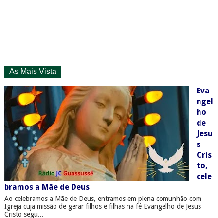
As Mais Vista
Eva
ngel
ho
de
Jesu
s
Cris
to,
cele
bramos a Mãe de Deus
Ao celebramos a Mãe de Deus, entramos em plena comunhão com
Igreja cuja missão de gerar filhos e filhas na fé Evangelho de Jesus
Cristo segu...