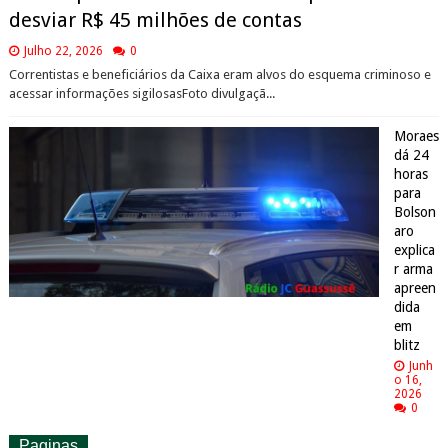
desviar R$ 45 milhões de contas
Julho 22, 2026
0
Correntistas e beneficiários da Caixa eram alvos do esquema criminoso e
acessar informações sigilosasFoto divulgaçã...
Moraes
dá 24
horas
para
Bolson
aro
explica
r arma
apreen
dida
em
blitz
Junh
o 16,
2026
0
Paginas