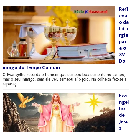
Refl
exã
o da
Litu
rgia
par
a o
XVI
Do
mingo do Tempo Comum
O Evangelho recorda o homem que semeou boa semente no campo,
mas o seu inimigo, sem ele ver, semeou aí o joio. Na colheita fez-se a
separaç...
Eva
ngel
ho
de
Jesu
s