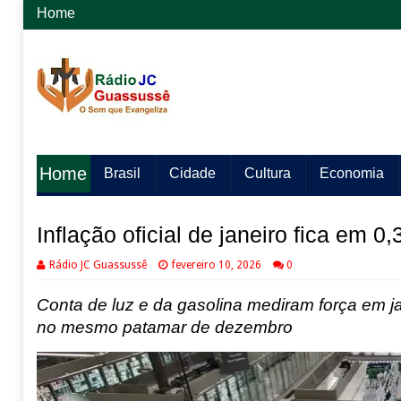
Home
Home
Brasil
Cidade
Cultura
Economia
Inflação oficial de janeiro fica em
Rádio JC Guassussê
fevereiro 10, 2026
0
Conta de luz e da gasolina mediram força em jan
no mesmo patamar de dezembro