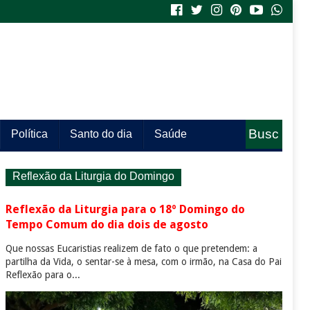
Busc
Política
Santo do dia
Saúde
a
Reflexão da Liturgia do Domingo
Reflexão da Liturgia para o 18º Domingo do
Tempo Comum do dia dois de agosto
Que nossas Eucaristias realizem de fato o que pretendem: a
partilha da Vida, o sentar-se à mesa, com o irmão, na Casa do Pai
Reflexão para o...