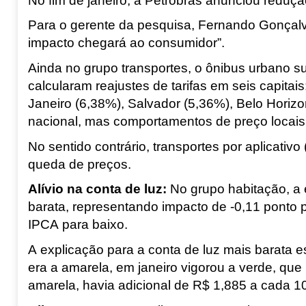
No fim de janeiro, a
Petrobras
anunciou redução
Para o gerente da pesquisa, Fernando Gonçalv
impacto chegará ao consumidor”.
Ainda no grupo transportes, o ônibus urbano 
calcularam reajustes de tarifas em seis capitai
Janeiro (6,38%), Salvador (5,36%), Belo Horizo
nacional, mas comportamentos de preço locais 
No sentido contrário, transportes por aplicati
queda de preços.
Alívio na conta de luz
:
No grupo habitação, a e
barata, representando impacto de -0,11 ponto p
IPCA para baixo.
A explicação para a conta de luz mais barata e
era a amarela, em janeiro vigorou a verde, que
amarela, havia adicional de R$ 1,885 a cada 1