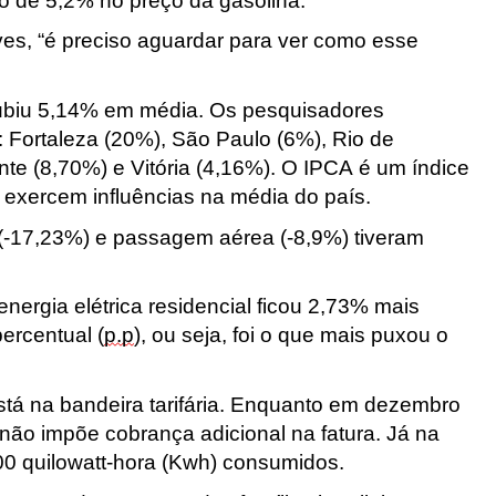
 de 5,2% no preço da gasolina.
es, “é preciso aguardar para ver como esse
subiu 5,14% em média. Os pesquisadores
s: Fortaleza (20%), São Paulo (6%), Rio de
nte (8,70%) e Vitória (4,16%). O IPCA é um índice
exercem influências na média do país.
vo (-17,23%) e passagem aérea (-8,9%) tiveram
nergia elétrica residencial ficou 2,73% mais
ercentual (
p.p
), ou seja, foi o que mais puxou o
stá na bandeira tarifária. Enquanto em dezembro
 não impõe cobrança adicional na fatura. Já na
00 quilowatt-hora (Kwh) consumidos.