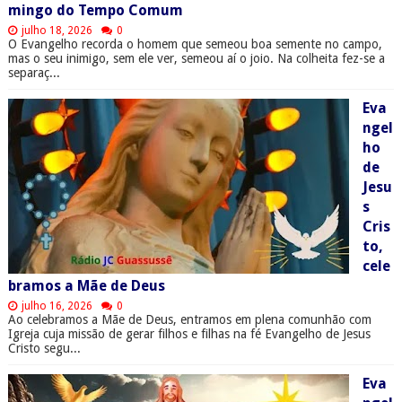
mingo do Tempo Comum
julho 18, 2026
0
O Evangelho recorda o homem que semeou boa semente no campo,
mas o seu inimigo, sem ele ver, semeou aí o joio. Na colheita fez-se a
separaç...
Eva
ngel
ho
de
Jesu
s
Cris
to,
cele
bramos a Mãe de Deus
julho 16, 2026
0
Ao celebramos a Mãe de Deus, entramos em plena comunhão com
Igreja cuja missão de gerar filhos e filhas na fé Evangelho de Jesus
Cristo segu...
Eva