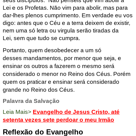
seus d
iscípulos: “Não penseis que v
i
m abolir a
Lei e os Profetas. Não vim para abolir
, mas para
dar-lhes plenos cumprimento. Em verdade eu vos
digo: antes que o Cé
u e a terra deixem de existir,
nem uma só letra ou virgula serão tiradas da
Lei,
sem que tudo se cumpra.
Portanto, quem desobedecer a um só
desses
ma
ndamentos, por menor que
seja, e
ensinar os outros a fazerem o mesmo
será
considerado o
menor no Reino dos Céus. Porém
quem os praticar e ensinar será
considerado
grande no Reino dos Céus.
Palavra da Salvação
Leia Mais>
Evangelho de Jesus Cristo, até
setenta vezes sete perdoar o meu Irmão
Reflexão do Evangelho