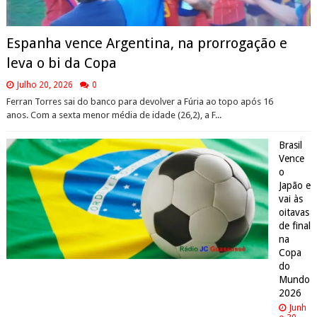
Espanha vence Argentina, na prorrogação e
leva o bi da Copa
Julho 20, 2026
0
Ferran Torres sai do banco para devolver a Fúria ao topo após 16
anos. Com a sexta menor média de idade (26,2), a F...
Brasil
Vence
o
Japão e
vai às
oitavas
de final
na
Copa
do
Mundo
2026
Junh