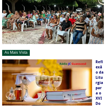
As Mais Vista
Refl
exã
o da
Litu
rgia
par
a o
XVI
Do