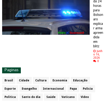
dá 24
horas
para
Bolson
aro
explica
r arma
apreen
dida
em
blitz
Junh
o 16,
2026
0
Paginas
Brasil
Cidade
Cultura
Economia
Educação
Esporte
Evangelho
Internacional
Papa
Policia
Política
Santo do dia
Saúde
Vaticano
Video