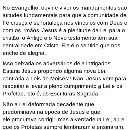
No Evangelho
,
ouvir e viver os mandamentos são
atitudes fundamentais para que a comunidade de
Fé
cre
s
ça
e se fortaleça nos vínculos com Deus e
com os irmãos. Jesus é a plenitude da Lei
para o
cristão, o
Antigo
e o Novo testamento
têm
s
ua
centralidade
em Cristo. Ele é o sentid
o que nos
enche de alegria.
Isso
deixaria
os adversários dele intrigados.
Estaria Jesus pro
pondo alguma nova Lei,
contrária à Leis de Moisés? Não. Jesus vem para
respeitar e levar
a pleno cumprimento
a
Lei e os
Profetas, isto é, as Escrituras Sagrada.
Não a Lei deformada decadente que
predomi
nava na época de Jesus e que
ele
procurava
corrigir, mas a verdadeir
a Lei, a Lei
que os Profetas sempre lembraram e ensinaram.