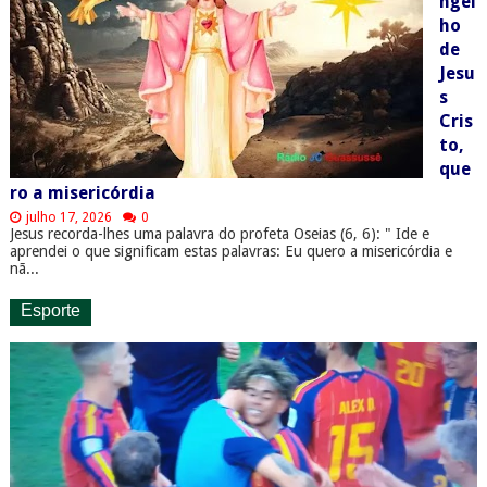
ngel
ho
de
Jesu
s
Cris
to,
que
ro a misericórdia
julho 17, 2026
0
Jesus recorda-lhes uma palavra do profeta Oseias (6, 6): " Ide e
aprendei o que significam estas palavras: Eu quero a misericórdia e
nã...
Esporte