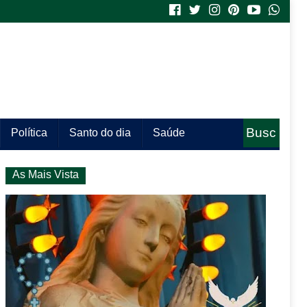
Busc
Política
Santo do dia
Saúde
a
As Mais Vista