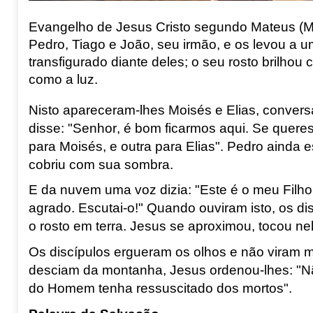
Evangelho de Jesus Cristo segundo Mateus
(M
Pedro, Tiago e João, seu irmão,
e os levou a u
transfigurado diante deles;
o seu rosto brilhou 
como a luz.
Nisto apareceram-lhes Moisés e Elias,
convers
disse:
"Senhor, é bom ficarmos aqui.
Se queres,
para Moisés, e outra para Elias".
Pedro ainda e
cobriu com sua sombra.
E da nuvem uma voz dizia:
"Este é o meu Filh
agrado.
Escutai-o!"
Quando ouviram isto, os dis
o rosto em terra.
Jesus se aproximou, tocou nel
Os discípulos ergueram os olhos e não viram 
desciam da montanha, Jesus ordenou-lhes:
"N
do Homem tenha ressuscitado dos mortos".