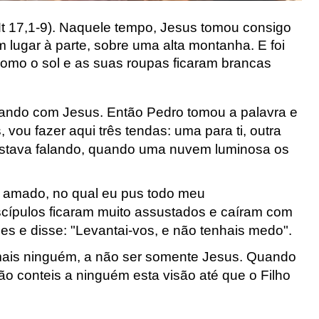
t
17,1-9
).
Naquele tempo,
Jesus tomou consigo
m lugar à parte, sobre uma alta montanha.
E foi
como o sol
e as suas roupas ficaram brancas
ando com Jesus.
Então Pedro tomou a palavra e
 vou fazer aqui três tendas:
uma para ti, outra
stava falando,
quando uma nuvem luminosa os
o amado,
no qual eu pus todo meu
cípulos ficaram muito
assustados e caíram com
es e disse:
"Levantai-vos, e não tenhais medo".
mais
ninguém, a não ser somente Jesus.
Quando
ão conteis a
ninguém esta visão até que o
Filho