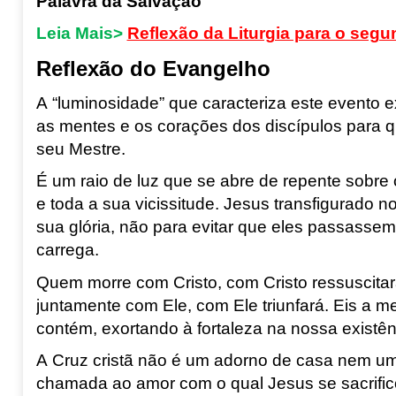
Palavra da Salvação
Leia Mais>
Reflexão da Liturgia para o se
Reflexão do Evangelho
A
“
luminosidade
”
que caracteriza este evento ex
as mentes e os corações dos discípulos para
seu Mestre.
É um raio de luz que se abre de repente sobre 
e toda a sua
vicissitude
. Jesus transfigurado 
sua glória, não para evitar que eles passassem
carrega
.
Quem morre com Cristo, com Cristo ressuscitará
juntamente com Ele, com Ele triunfará. Eis a
contém, exortando à fortaleza na nossa existê
A Cruz cristã não é um adorno de casa nem um
chamada ao amor com o qual Jesus se sacrific