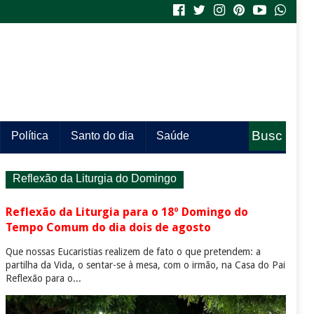
Busc
Política
Santo do dia
Saúde
a
Reflexão da Liturgia do Domingo
Reflexão da Liturgia para o 18º Domingo do
Tempo Comum do dia dois de agosto
Que nossas Eucaristias realizem de fato o que pretendem: a
partilha da Vida, o sentar-se à mesa, com o irmão, na Casa do Pai
Reflexão para o...