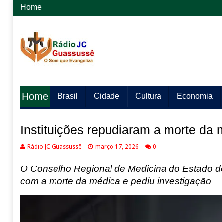
Home
Home
Brasil
Cidade
Cultura
Economia
Instituições repudiaram a morte da
Rádio JC Guassussê
março 17, 2026
0
O Conselho Regional de Medicina do Estado do
com a morte da médica e pediu investigação