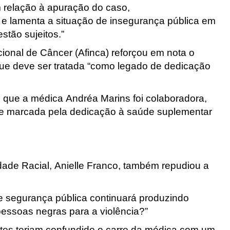
 relação à apuração do caso,
 e lamenta a situação de insegurança pública em
stão sujeitos.”
ional de Câncer (Afinca) reforçou em nota o
ue deve ser tratada “como legado de dedicação
 que a médica Andréa Marins foi colaboradora,
re marcada pela dedicação à saúde suplementar
ldade Racial, Anielle Franco, também repudiou a
de segurança pública continuará produzindo
ssoas negras para a violência?”
entes teriam confundido o carro da médica com um