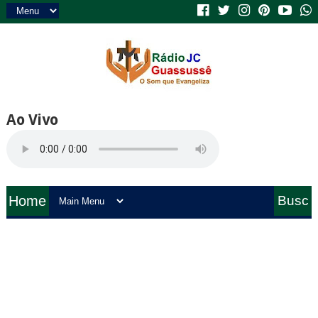
Ao Vivo
Home
Busc
a