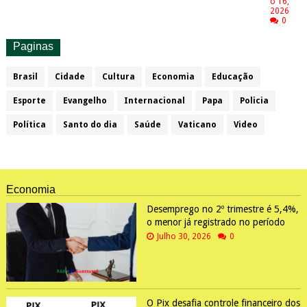
o 16,
2026
0
Paginas
Brasil
Cidade
Cultura
Economia
Educação
Esporte
Evangelho
Internacional
Papa
Policia
Política
Santo do dia
Saúde
Vaticano
Video
Economia
Desemprego no 2º trimestre é 5,4%,
o menor já registrado no período
Julho 30, 2026
0
O Pix desafia controle financeiro dos