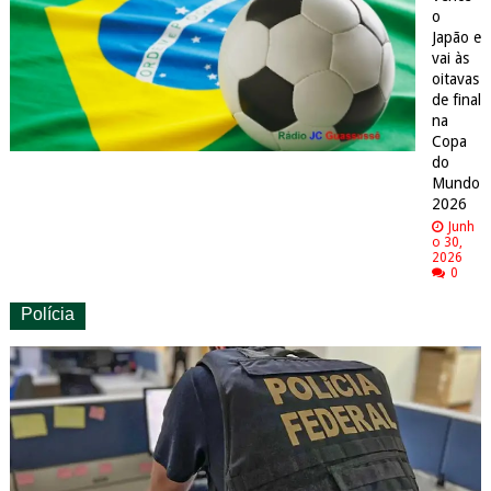
o
Japão e
vai às
oitavas
de final
na
Copa
do
Mundo
2026
Junh
o 30,
2026
0
Polícia