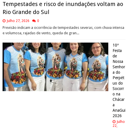
Tempestades e risco de inundações voltam ao
Rio Grande do Sul
Julho 27, 2026
0
Previsão indicam a ocorrência de tempestades severas, com chuva intensa
e volumosa, rajadas de vento, queda de gran...
10ª
Festa
de
Nossa
Senhor
a do
Perpét
uo do
Socorr
o na
Chácar
a
AnaGui
2026
Julho
22,