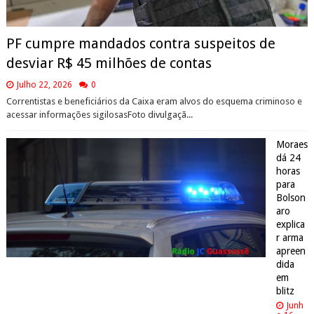
PF cumpre mandados contra suspeitos de
desviar R$ 45 milhões de contas
Julho 22, 2026
0
Correntistas e beneficiários da Caixa eram alvos do esquema criminoso e
acessar informações sigilosasFoto divulgaçã...
Moraes
dá 24
horas
para
Bolson
aro
explica
r arma
apreen
dida
em
blitz
Junh