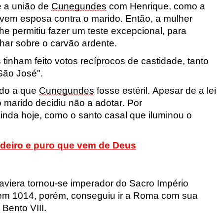
e a união de
Cunegundes
com Henrique, como a
ovem esposa contra o marido. Então, a mulher
he permitiu fazer um teste excepcional, para
har sobre o carvão ardente.
 tinham feito votos recíprocos de castidade, tanto
São José".
sido a que
Cunegundes
fosse estéril. Apesar de a lei
o marido decidiu não
a adotar
. Por
inda hoje, como o santo casal que iluminou o
adeiro e puro que vem de Deus
Baviera tornou-se imperador do Sacro Império
em 1014, porém, conseguiu ir a Roma com sua
Bento VIII.