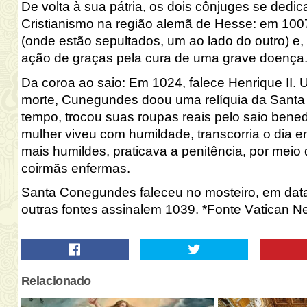
De volta à sua pátria, os dois cônjuges se dedi
Cristianismo na região alemã de Hesse: em 100
(onde estão sepultados, um ao lado do outro) 
ação de graças pela cura de uma grave doença
Da coroa ao saio
:
Em 1024, falece Henrique II. 
morte, Cunegundes
doou uma relíquia da Santa
tempo, trocou suas roupas reais pelo saio bened
mulher viveu com humildade, transcorria o dia em
mais humildes, praticava a penitência, por meio 
coirmãs enfermas.
Santa Conegundes
faleceu no mosteiro, em dat
outras fontes
assinalem
1039.
*Fonte Vatican N
Relacionado