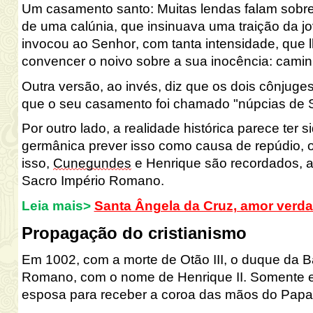
Um casamento santo
:
Muitas lendas falam sobr
de uma calúnia, que insinuava uma traição da j
invocou ao Senhor, com tanta intensidade, que l
convencer o noivo sobre a sua inocência: camin
Outra versão, ao invés, diz que os dois cônjuges
que o seu casamento foi chamado "núpcias de 
Por outro lado, a realidade histórica parece ter 
germânica prever isso como causa de repúdio, 
isso,
Cunegundes
e Henrique são recordados, a
Sacro Império Romano.
Leia mais>
Santa Ângela da Cruz, amor verd
Propagação do cristianismo
Em 1002, com a morte de Otão
III, o duque da 
Romano, com o nome de Henrique II. Somente 
esposa para receber a coroa das mãos do Papa 