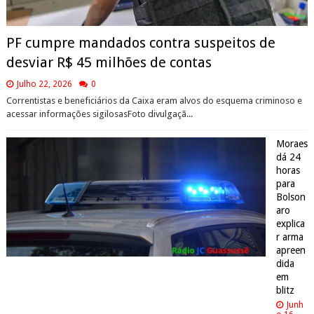
PF cumpre mandados contra suspeitos de
desviar R$ 45 milhões de contas
Julho 22, 2026
0
Correntistas e beneficiários da Caixa eram alvos do esquema criminoso e
acessar informações sigilosasFoto divulgaçã...
Moraes
dá 24
horas
para
Bolson
aro
explica
r arma
apreen
dida
em
blitz
Junh