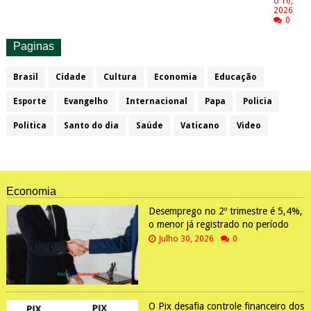
o 16,
2026
0
Paginas
Brasil
Cidade
Cultura
Economia
Educação
Esporte
Evangelho
Internacional
Papa
Policia
Política
Santo do dia
Saúde
Vaticano
Video
Economia
Desemprego no 2º trimestre é 5,4%,
o menor já registrado no período
Julho 30, 2026
0
O Pix desafia controle financeiro dos