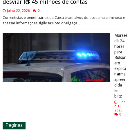
desviar R$ 45 milhões de contas
Julho 22, 2026
0
Correntistas e beneficiários da Caixa eram alvos do esquema criminoso e
acessar informações sigilosasFoto divulgaçã...
Moraes
dá 24
horas
para
Bolson
aro
explica
r arma
apreen
dida
em
blitz
Junh
o 16,
2026
0
Paginas