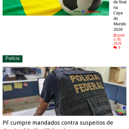
de final
na
Copa
do
Mundo
2026
Junh
o 30,
2026
0
Polícia
PF cumpre mandados contra suspeitos de