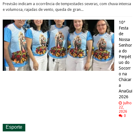
Previsão indicam a ocorrência de tempestades severas, com chuva intensa
e volumosa, rajadas de vento, queda de gran...
10ª
Festa
de
Nossa
Senhor
a do
Perpét
uo do
Socorr
o na
Chácar
a
AnaGui
2026
Julho
22,
2026
0
Esporte