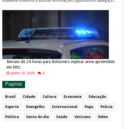
esquema criminoso e acessar informações sigilosasFoto divulgaçã...
Moraes dá 24 horas para Bolsonaro explicar arma apreendida
em blitz
Junho 16, 2026
0
Paginas
Brasil
Cidade
Cultura
Economia
Educação
Esporte
Evangelho
Internacional
Papa
Policia
Política
Santo do dia
Saúde
Vaticano
Video