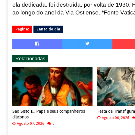
ela dedicada, foi destruída, por volta de 1930.
ao longo do anel da Via Ostiense
. *Fonte Vatic
Pagina:
Santo do dia
Relacionadas
São Sisto II, Papa e seus companheiros
Festa da Transfigur
diáconos
Agosto 06, 2026
Agosto 07, 2026
0