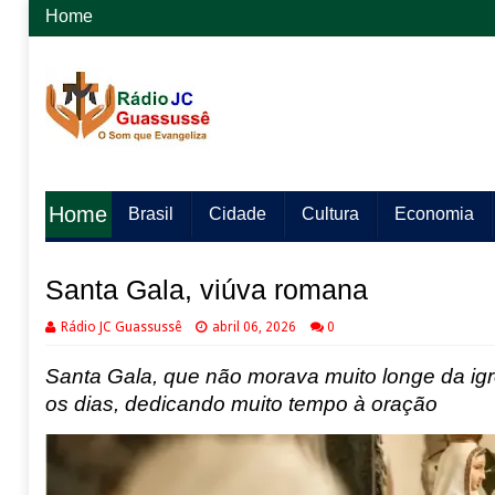
Home
Home
Brasil
Cidade
Cultura
Economia
Santa Gala, viúva romana
Rádio JC Guassussê
abril 06, 2026
0
Santa Gala, que não morava muito longe da igr
os dias, dedicando muito tempo à oração