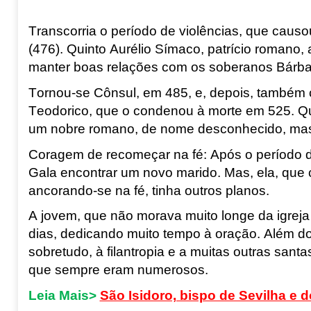
Transcorria o período de violências, que cau
(476). Quinto Aurélio Símaco
, patrício romano,
manter boas relações com os soberanos Bárb
Tornou-se Cônsul, em 485, e, depois, também c
Teodorico, que o condenou à morte em 525. Qui
um nobre romano, de nome desconhecido, mas,
Coragem de recomeçar na fé
:
Após o período d
Gala encontrar um novo marido. Mas, ela, que 
ancorando-se na fé, tinha outros planos.
A jovem, que não morava muito longe da igreja
dias, dedicando muito tempo à oração. Além do
sobretudo, à filantropia e a muitas outras san
que sempre eram numerosos.
Leia Mais>
São Isidoro, bispo de Sevilha e d