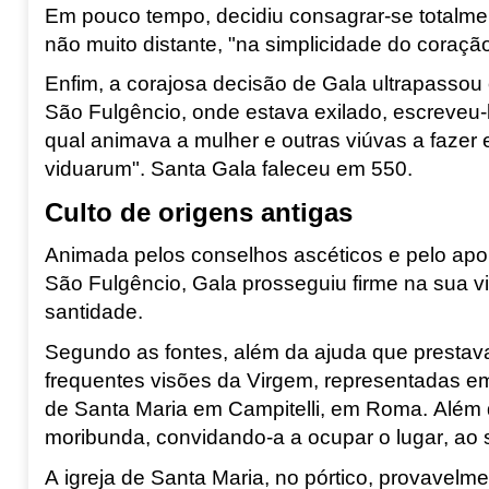
Em pouco tempo, decidiu consagrar-se totalmen
não muito distante, "na simplicidade do coraç
Enfim, a corajosa decisão de Gala ultrapassou
São Fulgêncio, onde estava exilado, escreveu-l
qual animava a mulher e outras viúvas a fazer 
viduarum
". Santa Gala faleceu em 550.
Culto de origens antigas
Animada pelos conselhos ascéticos e pelo apoio
São Fulgêncio, Gala prosseguiu firme na sua v
santidade.
Segundo as fontes, além da ajuda que prestava
frequentes visões da Virgem, representadas em
de Santa Maria em Campitelli
, em Roma. Além 
moribunda, convidando-a a ocupar o lugar, ao s
A igreja de Santa Maria, no pórtico, provavelm