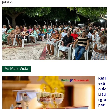
para o...
As Mais Vista
Refl
exã
o da
Litu
rgia
par