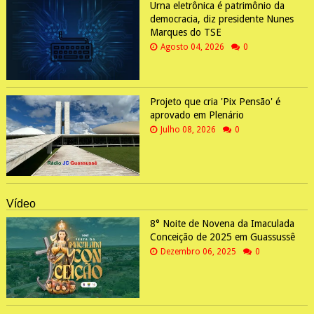
Urna eletrônica é patrimônio da
democracia, diz presidente Nunes
Marques do TSE
Agosto 04, 2026
0
Projeto que cria 'Pix Pensão' é
aprovado em Plenário
Julho 08, 2026
0
Vídeo
8° Noite de Novena da Imaculada
Conceição de 2025 em Guassussê
Dezembro 06, 2025
0