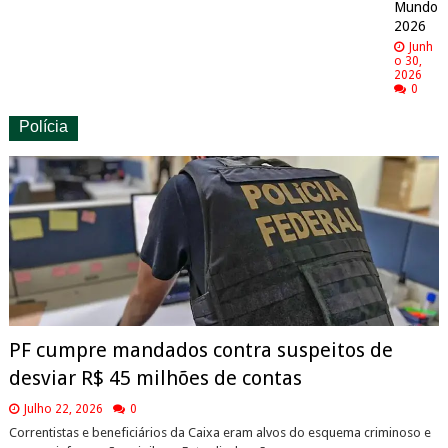
Mundo
2026
Junh
o 30,
2026
0
Polícia
PF cumpre mandados contra suspeitos de
desviar R$ 45 milhões de contas
Julho 22, 2026
0
Correntistas e beneficiários da Caixa eram alvos do esquema criminoso e