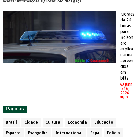
acessar informações sigilosasFoto divulgaçã...
Moraes
dá 24
horas
para
Bolson
aro
explica
r arma
apreen
dida
em
blitz
Junh
o 16,
2026
0
Paginas
Brasil
Cidade
Cultura
Economia
Educação
Esporte
Evangelho
Internacional
Papa
Policia