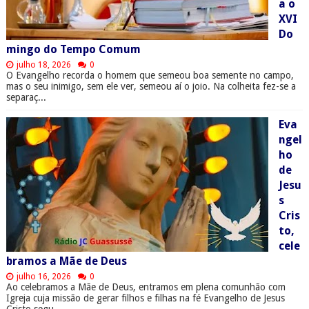
a o
XVI
Do
mingo do Tempo Comum
julho 18, 2026
0
O Evangelho recorda o homem que semeou boa semente no campo,
mas o seu inimigo, sem ele ver, semeou aí o joio. Na colheita fez-se a
separaç...
Eva
ngel
ho
de
Jesu
s
Cris
to,
cele
bramos a Mãe de Deus
julho 16, 2026
0
Ao celebramos a Mãe de Deus, entramos em plena comunhão com
Igreja cuja missão de gerar filhos e filhas na fé Evangelho de Jesus
Cristo segu...