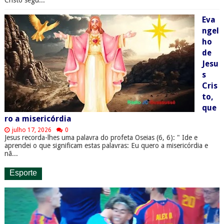
Eva
ngel
ho
de
Jesu
s
Cris
to,
que
ro a misericórdia
julho 17, 2026
0
Jesus recorda-lhes uma palavra do profeta Oseias (6, 6): " Ide e
aprendei o que significam estas palavras: Eu quero a misericórdia e
nã...
Esporte