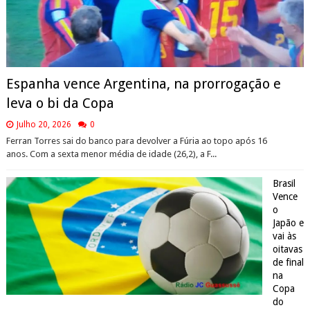
Espanha vence Argentina, na prorrogação e
leva o bi da Copa
Julho 20, 2026
0
Ferran Torres sai do banco para devolver a Fúria ao topo após 16
anos. Com a sexta menor média de idade (26,2), a F...
Brasil
Vence
o
Japão e
vai às
oitavas
de final
na
Copa
do