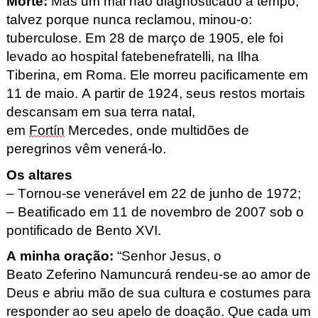
Morte
:
Mas um mal não diagnosticado a tempo,
talvez porque nunca reclamou, minou-o:
tuberculose. Em 28 de março de 1905, ele foi
levado ao hospital fatebenefratelli
, na Ilha
Tiberina, em Roma. Ele morreu pacificamente em
11 de maio. A partir de 1924, seus restos mortais
descansam em sua terra natal,
em
Fortín
Mercedes, onde multidões de
peregrinos vêm venerá-lo.
Os altares
– Tornou-se venerável em 22 de junho de 1972;
– Beatificado em 11 de novembro de 2007 sob o
pontificado de Bento XVI.
A minha oração
:
“Senhor Jesus, o
Beato Zeferino Namuncurá rendeu-se ao amor de
Deus e abriu mão de
sua cultura e costumes para
responder ao seu apelo de doação. Que cada um