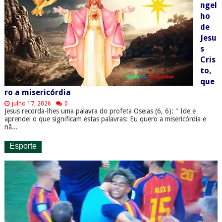
ngel
ho
de
Jesu
s
Cris
to,
que
ro a misericórdia
julho 17, 2026
0
Jesus recorda-lhes uma palavra do profeta Oseias (6, 6): " Ide e
aprendei o que significam estas palavras: Eu quero a misericórdia e
nã...
Esporte