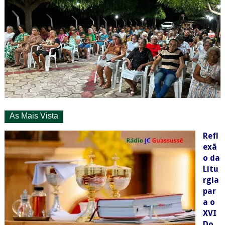
As Mais Vista
Refl
exã
o da
Litu
rgia
par
a o
XVI
Do