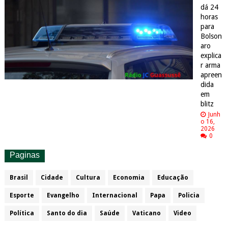
dá 24
horas
para
Bolson
aro
explica
r arma
apreen
dida
em
blitz
Junh
o 16,
2026
0
Paginas
Brasil
Cidade
Cultura
Economia
Educação
Esporte
Evangelho
Internacional
Papa
Policia
Política
Santo do dia
Saúde
Vaticano
Video