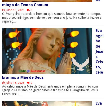
mingo do Tempo Comum
julho 18, 2026
0
O Evangelho recorda o homem que semeou boa semente no campo,
mas o seu inimigo, sem ele ver, semeou aí o joio. Na colheita fez-se a
separaç...
Eva
ngel
ho
de
Jesu
s
Cris
to,
cele
bramos a Mãe de Deus
julho 16, 2026
0
Ao celebramos a Mãe de Deus, entramos em plena comunhão com
Igreja cuja missão de gerar filhos e filhas na fé Evangelho de Jesus
Cristo segu...
Eva