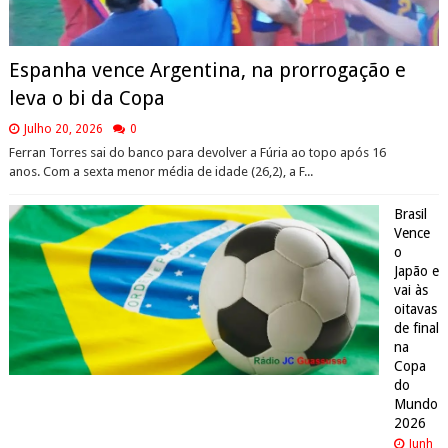
Espanha vence Argentina, na prorrogação e
leva o bi da Copa
Julho 20, 2026
0
Ferran Torres sai do banco para devolver a Fúria ao topo após 16
anos. Com a sexta menor média de idade (26,2), a F...
Brasil
Vence
o
Japão e
vai às
oitavas
de final
na
Copa
do
Mundo
2026
Junh