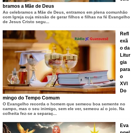
bramos a Mãe de Deus
Ao celebramos a Mãe de Deus, entramos em plena comunhão
com Igreja cuja missão de gerar filhos e filhas na fé Evangelho
de Jesus Cristo segu...
Refl
exã
o da
Litur
gia
para
o
XVI
Do
mingo do Tempo Comum
O Evangelho recorda o homem que semeou boa semente no
campo, mas o seu inimigo, sem ele ver, semeou aí o joio. Na
colheita fez-se a separaç...
Eva
ngel