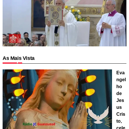
As Mais Vista
Eva
ngel
ho
de
Jes
us
Cris
to,
cele