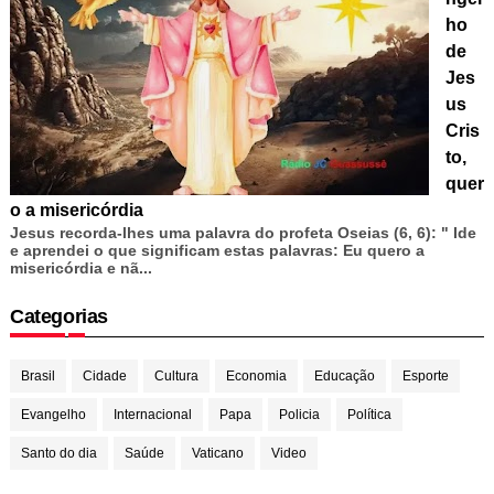
ho
de
Jes
us
Cris
to,
quer
o a misericórdia
Jesus recorda-lhes uma palavra do profeta Oseias (6, 6): " Ide
e aprendei o que significam estas palavras: Eu quero a
misericórdia e nã...
Categorias
Brasil
Cidade
Cultura
Economia
Educação
Esporte
Evangelho
Internacional
Papa
Policia
Política
Santo do dia
Saúde
Vaticano
Video