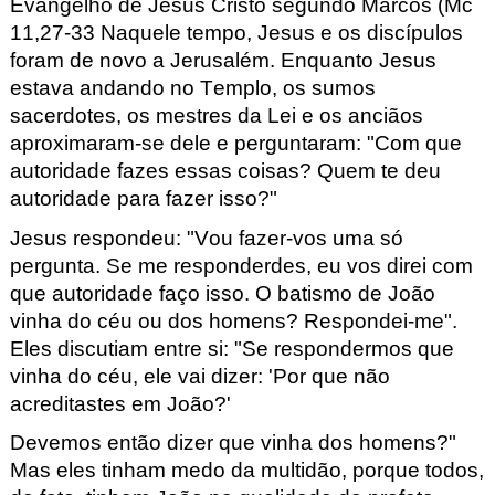
Evangelho de Jesus Cristo segundo Marcos
(Mc
11,27-33
Naquele tempo,
Jesus e os discípulos
foram de novo a Jerusalém.
Enquanto Jesus
estava andando no Templo,
os sumos
sacerdotes, os mestres da Lei e os
anciãos
aproximaram-se dele e perguntaram:
"Com que
autoridade fazes essas coisas?
Quem te deu
autoridade para fazer isso?"
Jesus respondeu:
"Vou fazer-vos uma só
pergunta.
Se me responderdes, eu vos direi
com
que autoridade faço
isso.
O
batismo de João
vinha do céu ou dos homens?
Respondei-me".
Eles discutiam entre si:
"Se
respondermos que
vinha do
céu, ele vai dizer:
'Por que não
acreditastes em João?'
Devemos então dizer que vinha dos homens?"
Mas eles tinham medo da
multidão,
porque todos,