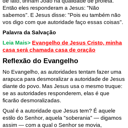
de fato,
tinham João na qualidade de profeta.
Então eles responderam a Jesus:
"Não
sabemos".
E Jesus disse:
"Pois eu também não
vos
digo
com
que autoridade faço essas coisas".
Palavra da Salvação
Leia
Mais>
Evangelho de Jesus Cristo, minha
casa será chamada casa de oração
Reflexão do Evangelho
No Evangelho,
as autoridades tentam fazer uma
arapuca para desmoralizar a autoridade de Jesus
diante do povo. Mas Jesus usa o mesmo truque:
se as autoridades responderem, elas é que
ficarão desmoralizadas.
Q
ual é a autoridade que Jesus tem? É aquele
estilo do Senhor, aquela "soberania" — digamos
assim — com a qual o Senhor se movia,