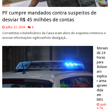
PF cumpre mandados contra suspeitos de
desviar R$ 45 milhões de contas
Julho 22, 2026
0
Correntistas e beneficiários da Caixa eram alvos do esquema criminoso e
acessar informações sigilosasFoto divulgaçã...
Moraes
dá 24
horas
para
Bolson
aro
explica
r arma
apreen
dida
em
blitz
Junh
o 16,