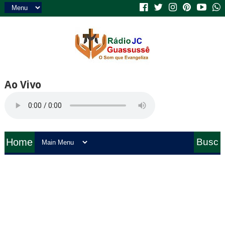
Ao Vivo
Home
Busc
a