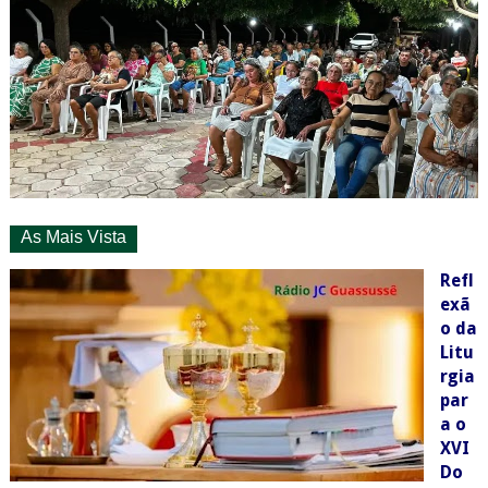
As Mais Vista
Refl
exã
o da
Litu
rgia
par
a o
XVI
Do