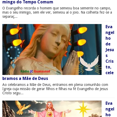
mingo do Tempo Comum
O Evangelho recorda o homem que semeou boa semente no campo,
mas o seu inimigo, sem ele ver, semeou aí o joio. Na colheita fez-se a
separaç...
Eva
ngel
ho
de
Jesu
s
Cris
to,
cele
bramos a Mãe de Deus
Ao celebramos a Mãe de Deus, entramos em plena comunhão com
Igreja cuja missão de gerar filhos e filhas na fé Evangelho de Jesus
Cristo segu...
Eva
ngel
ho