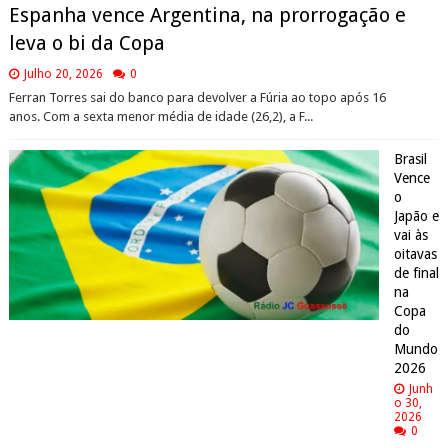
Espanha vence Argentina, na prorrogação e
leva o bi da Copa
Julho 20, 2026
0
Ferran Torres sai do banco para devolver a Fúria ao topo após 16
anos. Com a sexta menor média de idade (26,2), a F...
Brasil
Vence
o
Japão e
vai às
oitavas
de final
na
Copa
do
Mundo
2026
Junh
o 30,
2026
0