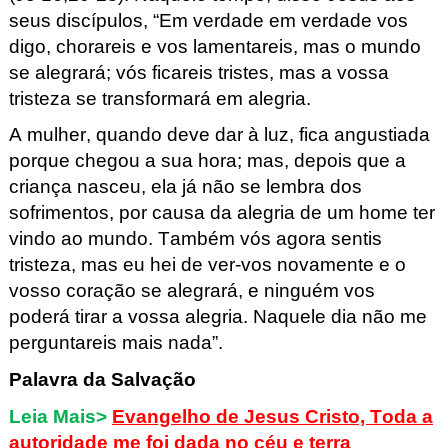
seus discípulos,
“Em verdade em verdade vos
digo, chorareis e vos lamentareis, mas o m
undo
se alegrará; vós ficareis tristes, mas a
vossa
tristeza
se transformará em alegr
ia.
A mulher, quando deve dar à luz, fica angustiada
porque chegou a sua hora; mas, depois que a
cria
nça nasceu, ela já não se lembra dos
sofrimentos, por causa da alegria de um home ter
vindo ao mundo.
Também
vós agora sentis
tristeza, mas eu hei de ver-vos novamente e o
vosso coração se alegrará
, e ninguém vos
poderá tirar a vossa alegria. Naquele dia
não me
perguntareis mais nada”.
Palavra da Salvação
Leia Mais>
Evangelho de Jesus Cristo, Toda a
autoridade me foi dada no céu e terra