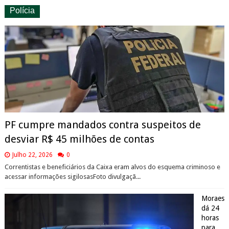
Polícia
PF cumpre mandados contra suspeitos de
desviar R$ 45 milhões de contas
Julho 22, 2026
0
Correntistas e beneficiários da Caixa eram alvos do esquema criminoso e
acessar informações sigilosasFoto divulgaçã...
Moraes
dá 24
horas
para