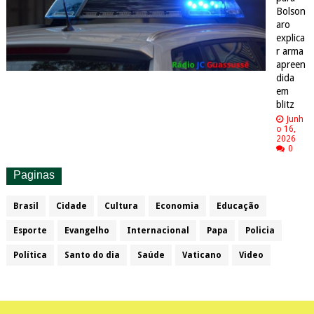
Bolson
aro
explica
r arma
apreen
dida
em
blitz
Junh
o 16,
2026
0
Paginas
Brasil
Cidade
Cultura
Economia
Educação
Esporte
Evangelho
Internacional
Papa
Policia
Política
Santo do dia
Saúde
Vaticano
Video