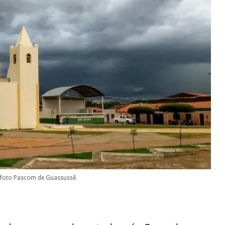
 foto Pascom de Guassussê