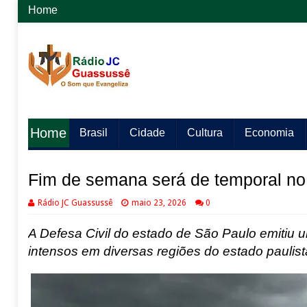
Home
Home
Brasil
Cidade
Cultura
Economia
Fim de semana será de temporal no
Rádio JC Guassussê
maio 23, 2026
0
A Defesa Civil do estado de São Paulo emitiu um
intensos em diversas regiões do estado paulis