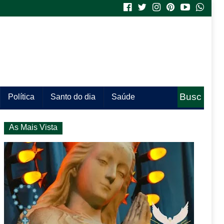
Busc
Política
Santo do dia
Saúde
a
As Mais Vista