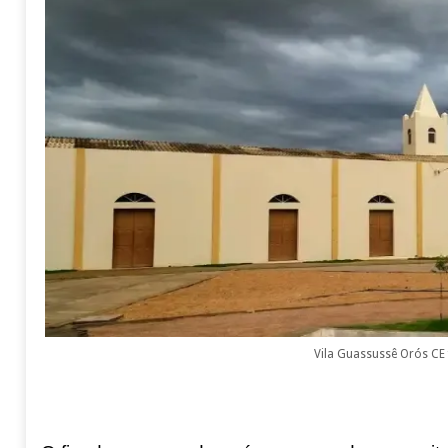
Vila Guassussê Orós CE