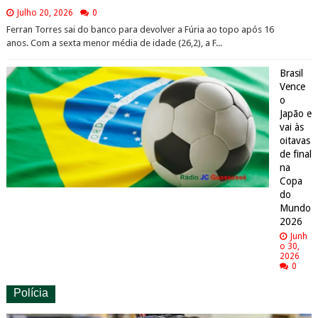
Julho 20, 2026
0
Ferran Torres sai do banco para devolver a Fúria ao topo após 16
anos. Com a sexta menor média de idade (26,2), a F...
Brasil
Vence
o
Japão e
vai às
oitavas
de final
na
Copa
do
Mundo
2026
Junh
o 30,
2026
0
Polícia