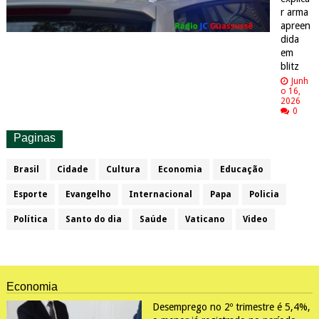
r arma
apreen
dida
em
blitz
Junh
o 16,
2026
0
Paginas
Brasil
Cidade
Cultura
Economia
Educação
Esporte
Evangelho
Internacional
Papa
Policia
Política
Santo do dia
Saúde
Vaticano
Video
Economia
Desemprego no 2º trimestre é 5,4%,