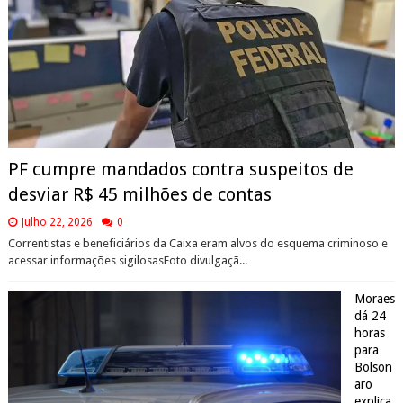
PF cumpre mandados contra suspeitos de
desviar R$ 45 milhões de contas
Julho 22, 2026
0
Correntistas e beneficiários da Caixa eram alvos do esquema criminoso e
acessar informações sigilosasFoto divulgaçã...
Moraes
dá 24
horas
para
Bolson
aro
explica