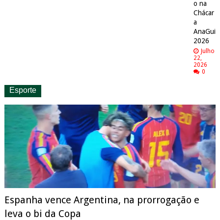
o na
Chácar
a
AnaGui
2026
Julho
22,
2026
0
Esporte
Espanha vence Argentina, na prorrogação e
leva o bi da Copa