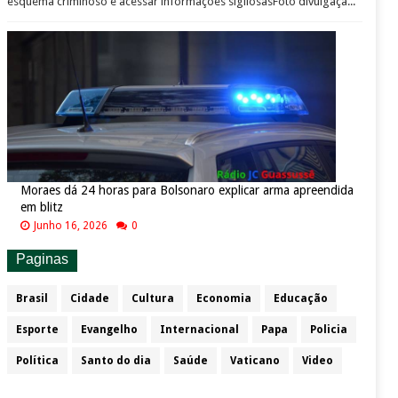
esquema criminoso e acessar informações sigilosasFoto divulgaçã...
Moraes dá 24 horas para Bolsonaro explicar arma apreendida
em blitz
Junho 16, 2026
0
Paginas
Brasil
Cidade
Cultura
Economia
Educação
Esporte
Evangelho
Internacional
Papa
Policia
Política
Santo do dia
Saúde
Vaticano
Video