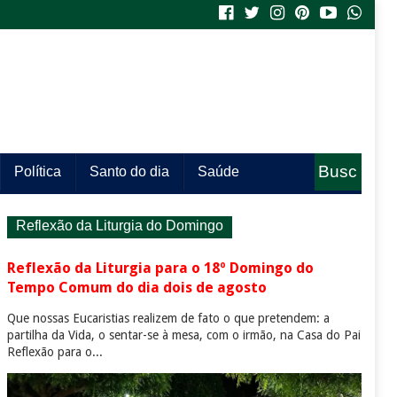
Busc
Política
Santo do dia
Saúde
a
Reflexão da Liturgia do Domingo
Reflexão da Liturgia para o 18º Domingo do
Tempo Comum do dia dois de agosto
Que nossas Eucaristias realizem de fato o que pretendem: a
partilha da Vida, o sentar-se à mesa, com o irmão, na Casa do Pai
Reflexão para o...