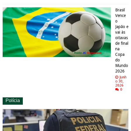
Brasil
Vence
o
Japão e
vai às
oitavas
de final
na
Copa
do
Mundo
2026
Junh
o 30,
2026
0
Polícia