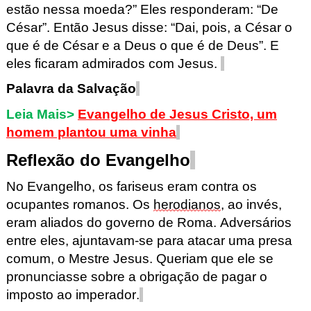
estão nessa moeda?” Eles responderam: “De
César”. Então Jesus disse:
“Dai, pois, a César o
que é de César e a Deus o que é de Deus”. E
eles ficaram admirados com Jesus.
Palavra da Salvação
Leia Mais
>
Evangelho de Jesus Cristo, um
homem plantou uma vinha
Reflexão do Evangelho
No Evangelho, os fariseus eram contra os
ocu
pantes romanos. Os
herodianos
, ao invés,
e
ram aliados do governo de Roma. Adversários
entre eles, ajun
t
avam
-se para atacar uma presa
comum, o Mestre Jesus. Queriam
que ele se
pronunciasse sobre a obrigação de pagar o
imposto
ao
imperador.