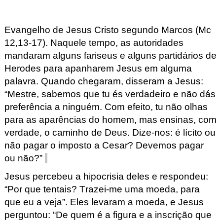
Evangelho de Jesus Cristo segundo Marcos (Mc
12,13-17). Naquele tempo, as
autoridades
mandaram alguns fariseus e alguns partidários de
Herodes para apanharem Jesus em alguma
palavra. Quando chegaram, disseram
a Jesus:
“Mestre, sabemos que tu és verdadeiro e não dás
prefe
rência a ninguém. Com
efei
to, tu não olhas
para
as aparências
do homem, mas
ensinas, com
verdade, o
caminho de Deus. Dize-nos: é lícito ou
não pagar o imposto a Cesar?
Devemos pagar
ou não?”
Jesus percebeu a hipocrisia deles e respondeu:
“Por que tentais? Trazei-me uma
moeda, para
que eu a veja”. Eles levaram a moeda, e Jesus
perguntou: “De quem é a figura e a inscri
ção que