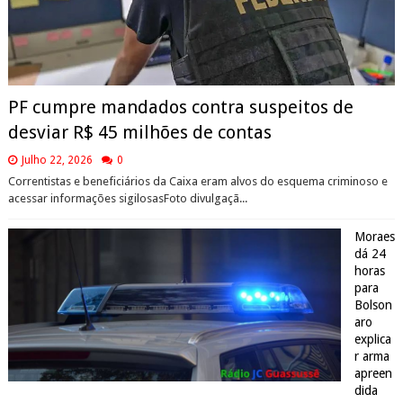
PF cumpre mandados contra suspeitos de
desviar R$ 45 milhões de contas
Julho 22, 2026
0
Correntistas e beneficiários da Caixa eram alvos do esquema criminoso e
acessar informações sigilosasFoto divulgaçã...
Moraes
dá 24
horas
para
Bolson
aro
explica
r arma
apreen
dida