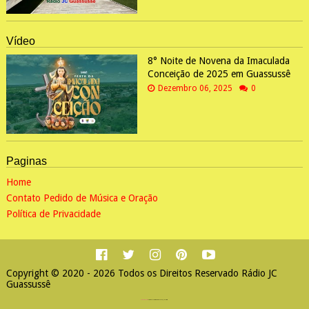
Vídeo
8° Noite de Novena da Imaculada
Conceição de 2025 em Guassussê
Dezembro 06, 2025
0
Paginas
Home
Contato Pedido de Música e Oração
Política de Privacidade
Copyright © 2020 - 2026 Todos os Direitos Reservado Rádio JC
Guassussê
SoraTemplates
Copyright 2020 Direitos Resevado
Rádio JC Guassussê