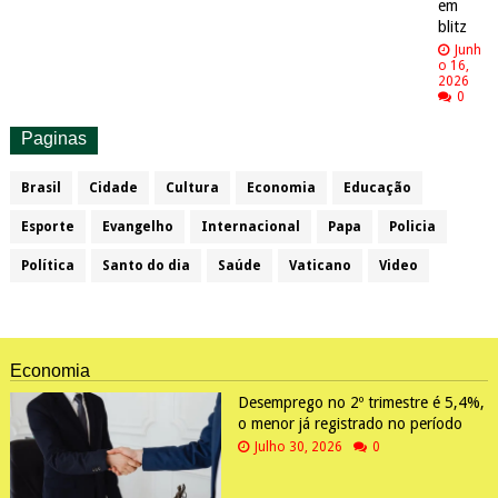
em
blitz
Junh
o 16,
2026
0
Paginas
Brasil
Cidade
Cultura
Economia
Educação
Esporte
Evangelho
Internacional
Papa
Policia
Política
Santo do dia
Saúde
Vaticano
Video
Economia
Desemprego no 2º trimestre é 5,4%,
o menor já registrado no período
Julho 30, 2026
0