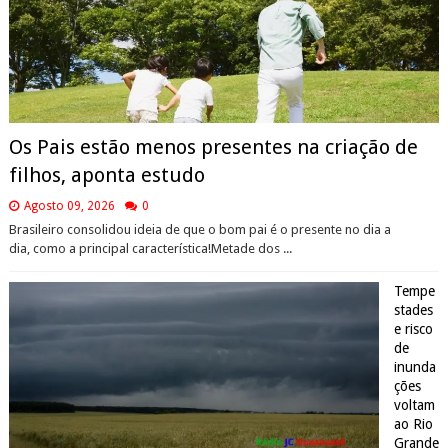
Os Pais estão menos presentes na criação de
filhos, aponta estudo
Agosto 09, 2026
0
Brasileiro consolidou ideia de que o bom pai é o presente no dia a
dia, como a principal característica!Metade dos ...
Tempe
stades
e risco
de
inunda
ções
voltam
ao Rio
Grande