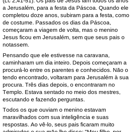
(Lc
2,41-51
).
Os pais de Jesus
iam todos os anos
a Jerusalém,
para a festa da Páscoa.
Quando ele
completou doze anos,
subiram para a festa, como
de costume.
Passados os dias da Páscoa,
começaram a viagem de volta,
mas o menino
Jesus ficou em Jerusalém,
sem que seus pais o
notassem.
Pensando que ele estivesse na caravana,
caminharam um dia inteiro.
Depois começaram a
procurá-lo
entre os parentes e conhecidos.
Não o
tendo encontrado,
voltaram para Jerusalém à sua
procura.
Três dias depois, o encontraram no
Templo.
Estava sentado no meio dos mestres,
escutando e fazendo perguntas.
Todos os que ouviam o menino estavam
maravilhados
com sua inteligência e suas
respostas.
Ao vê-lo, seus pais ficaram muito
admirados
e sua mãe lhe disse:
"Meu filho, por