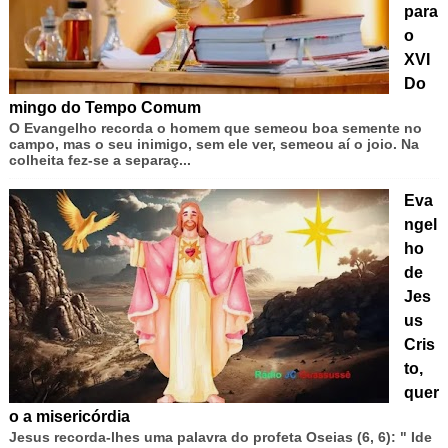
para
o
XVI
Do
mingo do Tempo Comum
O Evangelho recorda o homem que semeou boa semente no
campo, mas o seu inimigo, sem ele ver, semeou aí o joio. Na
colheita fez-se a separaç...
Eva
ngel
ho
de
Jes
us
Cris
to,
quer
o a misericórdia
Jesus recorda-lhes uma palavra do profeta Oseias (6, 6): " Ide