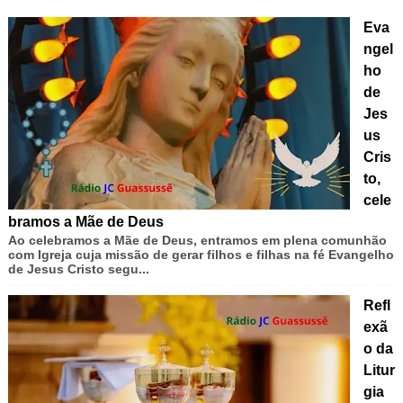
Eva
ngel
ho
de
Jes
us
Cris
to,
cele
bramos a Mãe de Deus
Ao celebramos a Mãe de Deus, entramos em plena comunhão
com Igreja cuja missão de gerar filhos e filhas na fé Evangelho
de Jesus Cristo segu...
Refl
exã
o da
Litur
gia