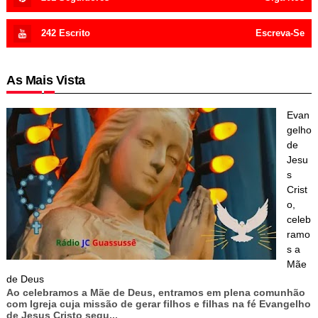
242
Escrito
Escreva-Se
As Mais Vista
Evan
gelho
de
Jesu
s
Crist
o,
celeb
ramo
s a
Mãe
de Deus
Ao celebramos a Mãe de Deus, entramos em plena comunhão
com Igreja cuja missão de gerar filhos e filhas na fé Evangelho
de Jesus Cristo segu...