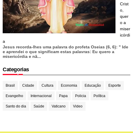
Crist
o,
quer
o a
miser
icórdi
a
Jesus recorda-lhes uma palavra do profeta Oseias (6, 6): " Ide
e aprendei o que significam estas palavras: Eu quero a
misericórdia e nã...
Categorias
Brasil
Cidade
Cultura
Economia
Educação
Esporte
Evangelho
Internacional
Papa
Policia
Política
Santo do dia
Saúde
Vaticano
Video