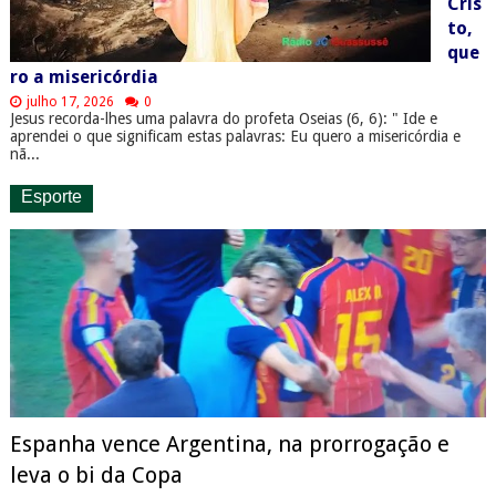
Cris
to,
que
ro a misericórdia
julho 17, 2026
0
Jesus recorda-lhes uma palavra do profeta Oseias (6, 6): " Ide e
aprendei o que significam estas palavras: Eu quero a misericórdia e
nã...
Esporte
Espanha vence Argentina, na prorrogação e
leva o bi da Copa