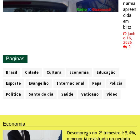
r arma
apreen
dida
em
blitz
Junh
o 16,
2026
0
Paginas
Brasil
Cidade
Cultura
Economia
Educação
Esporte
Evangelho
Internacional
Papa
Policia
Política
Santo do dia
Saúde
Vaticano
Video
Economia
Desemprego no 2º trimestre é 5,4%,
o menor já registrado no período