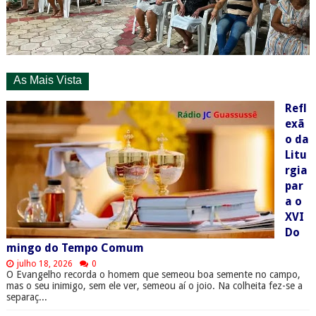
As Mais Vista
Refl
exã
o da
Litu
rgia
par
a o
XVI
Do
mingo do Tempo Comum
julho 18, 2026
0
O Evangelho recorda o homem que semeou boa semente no campo,
mas o seu inimigo, sem ele ver, semeou aí o joio. Na colheita fez-se a
separaç...