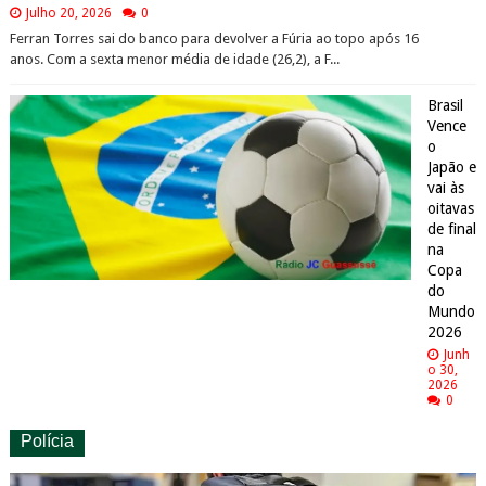
Julho 20, 2026
0
Ferran Torres sai do banco para devolver a Fúria ao topo após 16
anos. Com a sexta menor média de idade (26,2), a F...
Brasil
Vence
o
Japão e
vai às
oitavas
de final
na
Copa
do
Mundo
2026
Junh
o 30,
2026
0
Polícia