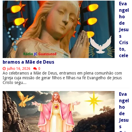
Eva
ngel
ho
de
Jesu
s
Cris
to,
cele
bramos a Mãe de Deus
julho 16, 2026
0
Ao celebramos a Mãe de Deus, entramos em plena comunhão com
Igreja cuja missão de gerar filhos e filhas na fé Evangelho de Jesus
Cristo segu...
Eva
ngel
ho
de
Jesu
s