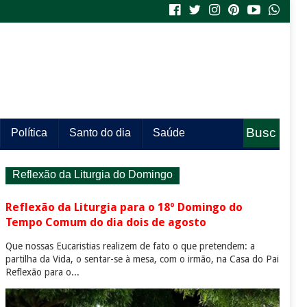
Busc
Política
Santo do dia
Saúde
a
Reflexão da Liturgia do Domingo
Reflexão da Liturgia para o 18º Domingo do
Tempo Comum do dia dois de agosto
Que nossas Eucaristias realizem de fato o que pretendem: a
partilha da Vida, o sentar-se à mesa, com o irmão, na Casa do Pai
Reflexão para o...