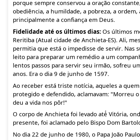
porque sempre conservou a oração constante, 
obediência, a humildade, a pobreza, a ordem, a 
principalmente a confiança em Deus.
Fidelidade até os últimos dias
:
Os
últimos
mo
Reritiba (Atual cidade de Anchieta-ES).
Ali
, me
permitia que
está
o impedisse de servir. Nas 
leito para preparar um
remédio
a um companhe
lentos passos para servir seu
irmão
, sofreu u
anos. Era o dia 9 de junho de 1597.
Ao receber
está
triste
notícia
, aqueles a quem 
protegido e defendido, aclamavam: "Morreu o 
deu a vida
nos pôr
!"
O corpo de Anchieta foi levado até́ Vitória, o
presente, foi aclamado pelo Bispo Dom Bartol
No dia 22 de junho de 1980, o Papa João
Paulo