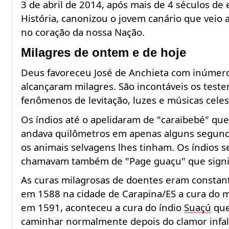
3 de abril de 2014, após mais de 4 séculos de 
História, canonizou o jovem canário que veio 
no coração da nossa Nação.
Milagres de ontem e de hoje
Deus favoreceu José de Anchieta com inúmero
alcançaram milagres.
São incontáveis os tes
fenômenos de levitação, luzes e músicas celes
Os índios até o apelidaram de "caraibebé
" que
andava quilômetros em apenas alguns segundo
os animais selvagens lhes tinham. Os índios 
chamavam também de "
Page
guaçu" que signi
As curas milagrosas de doentes eram constan
em 1588 na cidade de Carapina/ES a cura do 
em 1591, aconteceu a cura do índio
Suaçú
que
caminhar normalmente depois do clamor infalí