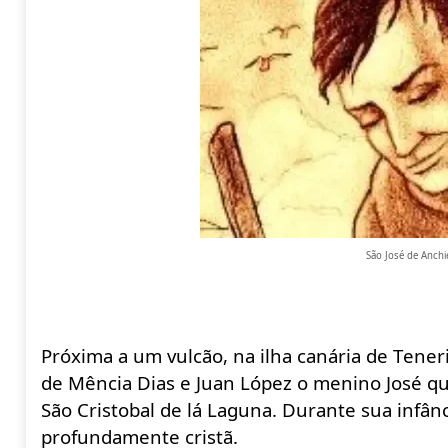
São José de Anchi
Próxima a um vulcão, na ilha canária de Teneri
de Mência
Dias e Juan López o menino José q
São Cristobal de
lá
Laguna. Durante sua
infân
profundamente cristã.