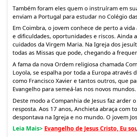
Também
foram eles quem o
instruíram
em suas
enviam a Portugal para estudar no Colégio das
Em Coimbra, o jovem conhece de perto a vida
e dificuldades, oportunidades e riscos. Ainda
cuidados da Virgem Maria. Na Igreja dos jesuí
todas as Missas que pode, chegando a frequent
A fama da nova Ordem religiosa chamada Comp
Loyola, se espalha por toda a Europa através 
como Francisco Xavier e tantos outros, que p
Evangelho para semeá-las nos novos mundos
Deste modo a Companhia de Jesus faz arder o 
resposta. Aos 17 anos, Anchieta abraça com 
despontava na Igreja e no mundo. O jovem José
Leia Mais>
Evangelho de Jesus Cristo, Eu so