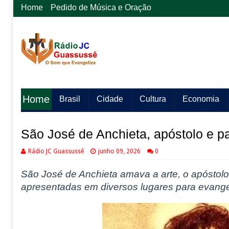
Home
Pedido de Música e Oração
Home
Brasil
Cidade
Cultura
Economia
São José de Anchieta, apóstolo e pa
Rádio JC Guassussê
junho 09, 2026
0
São José de Anchieta amava a arte, o apósto
apresentadas em diversos lugares para evange