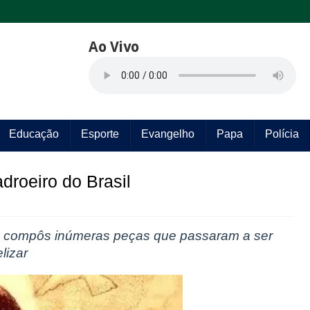
Ao Vivo
Educação
Esporte
Evangelho
Papa
Polícia
droeiro do Brasil
lo compôs inúmeras peças que passaram a ser
lizar