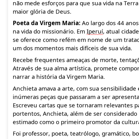
não mede esforços para que sua vida na Terra d
maior glória de Deus.
Poeta da Virgem Maria
:
Ao largo dos 44 anos
na vida do
missionário
. Em
Iperui
́, atual cida
se oferece como
refém
em nome de um tratado
um dos momentos mais difíceis de sua vida.
Recebe frequentes
ameaças
de morte,
tentaç
Através
de sua alma
artística
, promete compor
narrar a história da Virgem Maria.
Anchieta amava a arte, com sua sensibilidade
inúmeras
peças
que passaram a ser apresentad
Escreveu cartas que se tornaram relevantes par
portentos, Anchieta,
além
de ser considerado o 
estimado como o primeiro promotor da cultura
Foi professor, poeta, teatrólogo, gramático, b