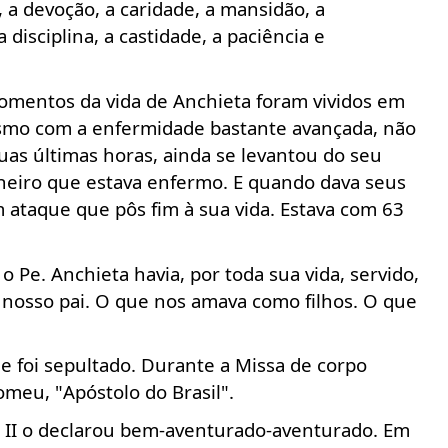
a devoção, a caridade, a mansidão, a
disciplina, a castidade, a paciência e
mentos da vida de Anchieta foram vividos em
smo com a enfermidade bastante
avançada
,
não
suas
últimas
horas, ainda se levantou do seu
iro que estava enfermo. E quando dava seus
m ataque que
pôs
fim à sua vida. Estava com 63
o Pe. Anchieta havia, por toda sua vida, servido,
nosso pai. O que nos amava como filhos. O que
nde foi sepultado. Durante a Missa de corpo
omeu, "
Apóstolo
do Brasil".
 II o declarou bem-aventurado-aventurado. Em