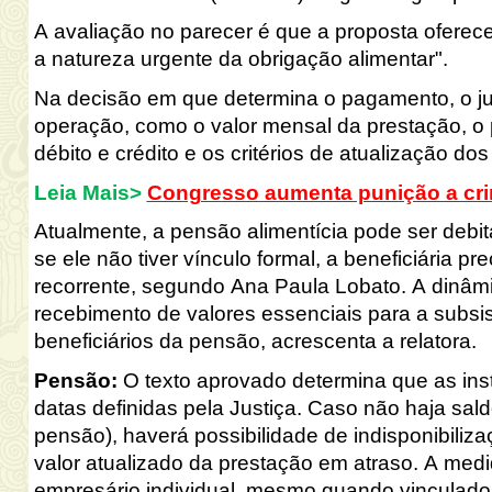
A avaliação no parecer é que a proposta oferece
a natureza urgente da obrigação alimentar".
Na decisão em que determina o pagamento, o jui
operação, como o valor mensal da prestação, o 
débito e crédito e os critérios de atualização dos
Leia Mais>
Congresso aumenta punição a crim
Atualmente, a pensão alimentícia pode ser debi
se ele não tiver vínculo formal, a beneficiária pr
recorrente, segundo Ana Paula Lobato. A dinâmic
recebimento de valores essenciais para a subsis
beneficiários da pensão, acrescenta a relatora. 
Pensão
: 
O texto aprovado determina que as insti
datas definidas pela Justiça. Caso não haja sald
pensão), haverá possibilidade de indisponibilizaç
valor atualizado da prestação em atraso. A medi
empresário individual, mesmo quando vinculados 