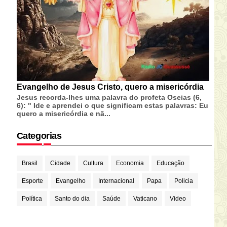
Evangelho de Jesus Cristo, quero a misericórdia
Jesus recorda-lhes uma palavra do profeta Oseias (6,
6): " Ide e aprendei o que significam estas palavras: Eu
quero a misericórdia e nã...
Categorias
Brasil
Cidade
Cultura
Economia
Educação
Esporte
Evangelho
Internacional
Papa
Policia
Política
Santo do dia
Saúde
Vaticano
Video