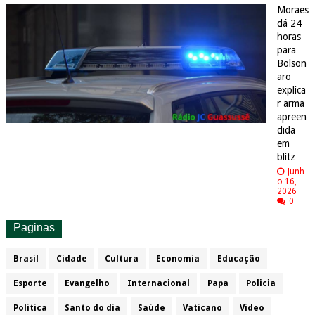
Moraes
dá 24
horas
para
Bolson
aro
explica
r arma
apreen
dida
em
blitz
Junh
o 16,
2026
0
Paginas
Brasil
Cidade
Cultura
Economia
Educação
Esporte
Evangelho
Internacional
Papa
Policia
Política
Santo do dia
Saúde
Vaticano
Video