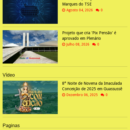
Marques do TSE
Agosto 04, 2026
0
Projeto que cria 'Pix Pensão' é
aprovado em Plenário
Julho 08, 2026
0
Vídeo
8° Noite de Novena da Imaculada
Conceição de 2025 em Guassussê
Dezembro 06, 2025
0
Paginas