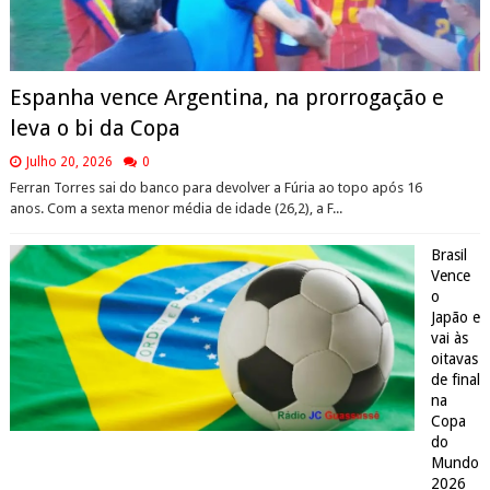
Espanha vence Argentina, na prorrogação e
leva o bi da Copa
Julho 20, 2026
0
Ferran Torres sai do banco para devolver a Fúria ao topo após 16
anos. Com a sexta menor média de idade (26,2), a F...
Brasil
Vence
o
Japão e
vai às
oitavas
de final
na
Copa
do
Mundo
2026