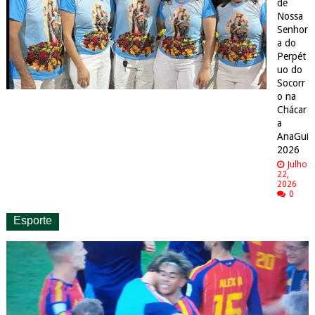
de
Nossa
Senhor
a do
Perpét
uo do
Socorr
o na
Chácar
a
AnaGui
2026
Julho
22,
2026
0
Esporte