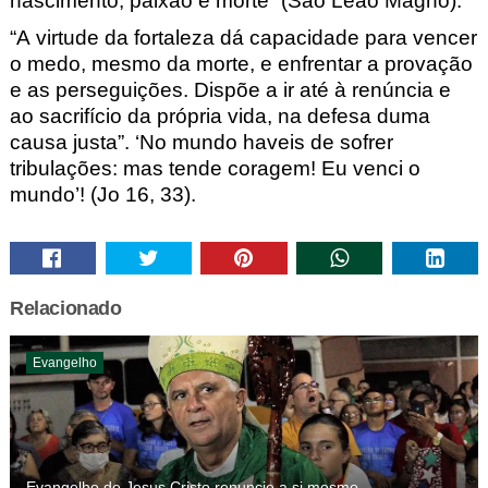
nascimento, paixão e morte” (São Leão Magno).
“A virtude da fortaleza dá capacidade para vencer
o medo, mesmo da morte, e enfrentar a provação
e as perseguições. Dispõe a ir até à renúncia e
ao sacrifício da própria vida, na defesa duma
causa justa”. ‘No mundo haveis de sofrer
tribulações: mas tende coragem! Eu venci o
mundo’! (Jo
16, 33)
.
Relacionado
Evangelho
Evangelho de Jesus Cristo renuncie a si mesmo