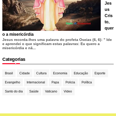
Jes
us
Cris
to,
quer
o a misericórdia
Jesus recorda-lhes uma palavra do profeta Oseias (6, 6): " Ide
e aprendei o que significam estas palavras: Eu quero a
misericórdia e nã...
Categorias
Brasil
Cidade
Cultura
Economia
Educação
Esporte
Evangelho
Internacional
Papa
Policia
Política
Santo do dia
Saúde
Vaticano
Video