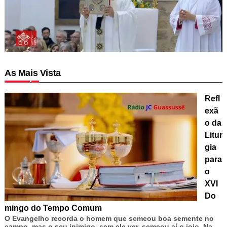
As Mais Vista
Refl
exã
o da
Litur
gia
para
o
XVI
Do
mingo do Tempo Comum
O Evangelho recorda o homem que semeou boa semente no
campo, mas o seu inimigo, sem ele ver, semeou aí o joio. Na