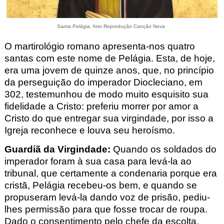
Santa Pelágia, foto Reprodução Canção Nova
O martirológio romano apresenta-nos quatro
santas com este nome de Pelágia
. Esta, de hoje,
era uma jovem de quinze anos, que, no princípio
da perseguição do imperador Diocleciano, em
302, testemunhou de modo muito esquisito sua
fidelidade a Cristo: preferiu morrer por amor a
Cristo do que entregar sua virgindade, por isso a
Igreja reconhece e louva seu heroísmo.
Guardiã da Virgindade
:
Quando os soldados do
imperador foram à sua casa para levá-la ao
tribunal, que certamente a condenaria porque era
cristã, Pelágia re
cebeu-os bem, e quando se
propuseram levá-la dando voz de prisão, pediu-
lhes permissão para que fosse trocar de roupa.
Dado o consentimento pelo chefe da escolta,