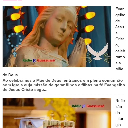
Evan
gelho
de
Jesu
s
Crist
o,
celeb
ramo
s a
Mãe
de Deus
Ao celebramos a Mãe de Deus, entramos em plena comunhão
com Igreja cuja missão de gerar filhos e filhas na fé Evangelho
de Jesus Cristo segu...
Refle
xão
da
Litur
gia