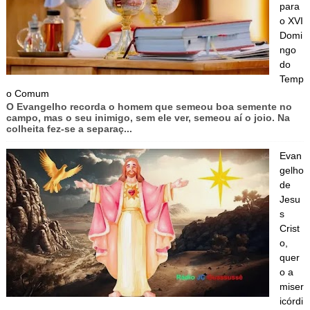
para
o XVI
Domi
ngo
do
Temp
o Comum
O Evangelho recorda o homem que semeou boa semente no
campo, mas o seu inimigo, sem ele ver, semeou aí o joio. Na
colheita fez-se a separaç...
Evan
gelho
de
Jesu
s
Crist
o,
quer
o a
miser
icórdi