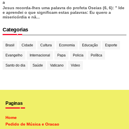
a
Jesus recorda-lhes uma palavra do profeta Oseias (6, 6): " Ide
e aprendei o que significam estas palavras: Eu quero a
misericórdia e nã...
Categorias
Brasil
Cidade
Cultura
Economia
Educação
Esporte
Evangelho
Internacional
Papa
Policia
Política
Santo do dia
Saúde
Vaticano
Video
Paginas
Home
Pedido de Música e Oracao