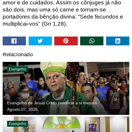
amor e de
c
uidados. Assim os cônjuges já não
s
ão dois, mas uma só carne e tornam-se
portadores da bênção divina: “S
ede fecundos e
multiplicai-vos" (Gn 1,28).
Relacionado
Evangelho
Evangelho de Jesus Cristo renuncie a si mesmo
Agosto 07, 2026
Evangelho