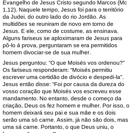
Evangelho de Jesus Cristo segundo Marcos (Mc
1,12). Naquele tempo, Jesus foi para o te
rritório
da Judei, do outro lado do rio Jordão. As
multidões se reuniram de novo em torno
de
Jesus. E ele, como de costume, as ensinava.
Alguns fariseus se aplo
ximaram de Jesus
para
pô-lo á prova, perguntaram se era permitidos
homem
divociar-se de sua mulher.
Jesus perguntou: “O que Moisés vos ordenou?”
Os fariseus responderam:
“Mo
i
sés permitiu
escrever uma certidão de divócio e despedi-la".
Jesus então disse: “
Foi por causa da dureza do
vosso coração que Moisés
vos escreveu esse
mandamento. No entanto, desde o começo da
criação, Deus os
fez homem e mulher.
Por isso, o
homem deixará seu pai e sua mãe e os dois
serão uma só
carne.
Assim, já não são dois, mas
uma sá carne.
Portanto, o que Deus uniu, o