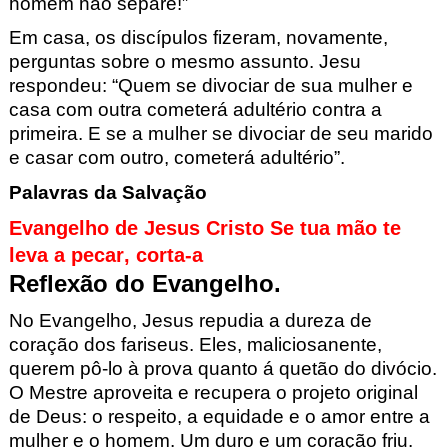
homem não separe!”
Em casa, os discípulos fizeram, novamente,
perguntas sobre o mesmo assunto. Jesu
respo
ndeu: “Quem se divociar de sua mulher e
casa com outra cometerá adu
l
tério
contra a
primeira. E se a mulher se divociar de seu marido
e casar com outro, cometer
á adultério”.
Palavras da Salvação
Evangelho de Jesus Cristo Se tua mão te
leva a pecar, corta-a
Reflexão do Evangelho.
No Evangelho, Jesus repudia a dureza de
coração dos fariseus
. Eles, maliciosanente,
querem pô-lo à prova quanto á quetão
do divócio.
O Mestre aproveita e recupera o projeto original
de Deus: o respeito, a
equidade e o amor entre a
mulher e o homem.
Um duro e um coração friu.