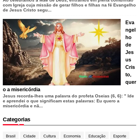
com Igreja cuja missão de gerar filhos e filhas na fé Evangelho
de Jesus Cristo segu...
Eva
ngel
ho
de
Jes
us
Cris
to,
quer
o a misericórdia
Jesus recorda-lhes uma palavra do profeta Oseias (6, 6): " Ide
e aprendei o que significam estas palavras: Eu quero a
misericórdia e nã...
Categorias
Brasil
Cidade
Cultura
Economia
Educação
Esporte