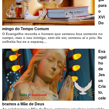
para
o
XVI
Do
mingo do Tempo Comum
O Evangelho recorda o homem que semeou boa semente no
campo, mas o seu inimigo, sem ele ver, semeou aí o joio. Na
colheita fez-se a separaç...
Eva
ngel
ho
de
Jes
us
Cris
to,
cele
bramos a Mãe de Deus
Ao celebramos a Mãe de Deus, entramos em plena comunhão