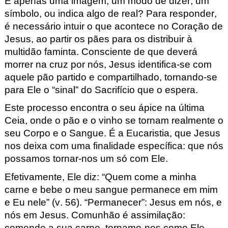
É apenas uma imagem, um modo de dizer, um
símbolo, ou indica algo de real? Para responder,
é necessário intuir o que acontece no Coração de
Jesus, ao partir os pães para os distribuir à
multidão faminta. Consciente de que deverá
morrer na cruz por nós, Jesus identifica-se com
aquele pão partido e compartilhado, tornando-se
para Ele o
“
sinal
”
do Sacrifício que o espera.
Este processo encontra o seu ápice na última
Ceia, onde o pão e o vinho se tornam realmente o
seu Corpo e o Sangue. É a Eucaristia, que Jesus
nos deixa com uma finalidade específica: que nós
possamos tornar-nos um só com Ele.
Efetivamente, Ele diz:
“
Quem come a minha
carne e bebe o meu sangue permanece em mim
e Eu nele
”
(v. 56).
“
Permanecer
”:
Jesus em nós, e
nós em Jesus. Comunhão é assimilação:
comendo a sua carne, tornamo-nos como Ele.