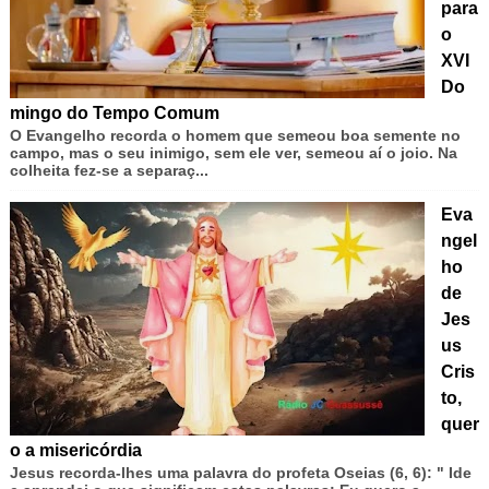
para
o
XVI
Do
mingo do Tempo Comum
O Evangelho recorda o homem que semeou boa semente no
campo, mas o seu inimigo, sem ele ver, semeou aí o joio. Na
colheita fez-se a separaç...
Eva
ngel
ho
de
Jes
us
Cris
to,
quer
o a misericórdia
Jesus recorda-lhes uma palavra do profeta Oseias (6, 6): " Ide