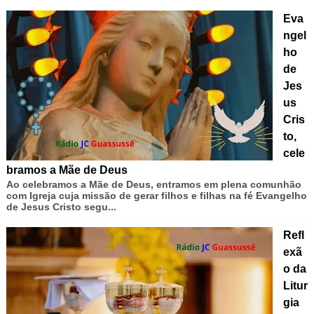
Eva
ngel
ho
de
Jes
us
Cris
to,
cele
bramos a Mãe de Deus
Ao celebramos a Mãe de Deus, entramos em plena comunhão
com Igreja cuja missão de gerar filhos e filhas na fé Evangelho
de Jesus Cristo segu...
Refl
exã
o da
Litur
gia