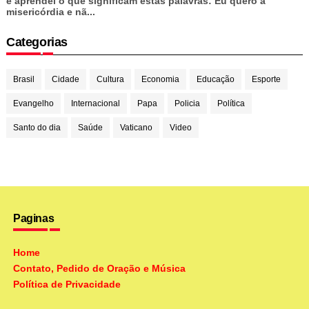
e aprendei o que significam estas palavras: Eu quero a
misericórdia e nã...
Categorias
Brasil
Cidade
Cultura
Economia
Educação
Esporte
Evangelho
Internacional
Papa
Policia
Política
Santo do dia
Saúde
Vaticano
Video
Paginas
Home
Contato, Pedido de Oração e Música
Política de Privacidade