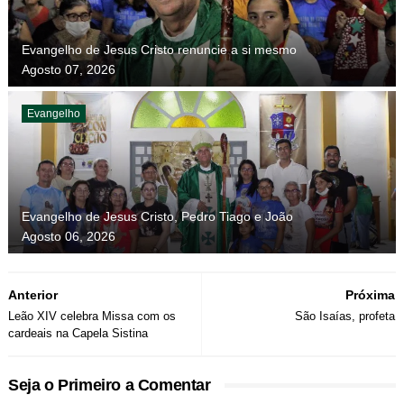
Evangelho de Jesus Cristo renuncie a si mesmo
Agosto 07, 2026
Evangelho
Evangelho de Jesus Cristo, Pedro Tiago e João
Agosto 06, 2026
Anterior
Próxima
Leão XIV celebra Missa com os
São Isaías, profeta
cardeais na Capela Sistina
Seja o Primeiro a Comentar