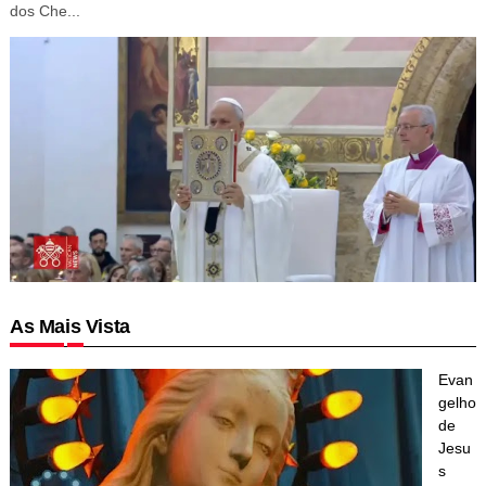
dos Che...
As Mais Vista
Evan
gelho
de
Jesu
s