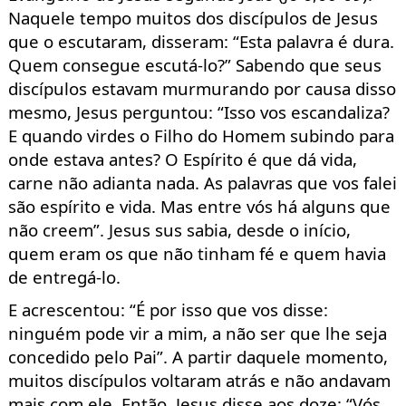
Naquele tempo muitos
dos discípulos
de Jesus
que o escutaram,
disseram: “Esta palavra é dura.
Quem consegue escutá-lo?
”
Sabendo que seus
discípulos estavam murmurando
por causa disso
mesmo, Jesus perguntou:
“
Isso vos escandaliza?
E quando virdes o Filho do Homem
subindo
para
onde estava antes
?
O Espírito é que dá vida,
carne não adianta nada. As palavras que vos falei
são es
pírito e vida.
Mas entre vós há alguns que
não creem
”
.
Jesus sus sabia, desde o início,
quem era
m os que não tinham fé e quem havia
de entregá-lo.
E acrescentou: “É por isso que vos disse:
ninguém pode vir a mim
, a não
ser que lhe seja
concedido pelo Pai”. A partir daque
le momento,
muitos discípulos voltaram atrás e não andavam
mais com ele. E
ntão, Jesus disse aos doze: “Vós