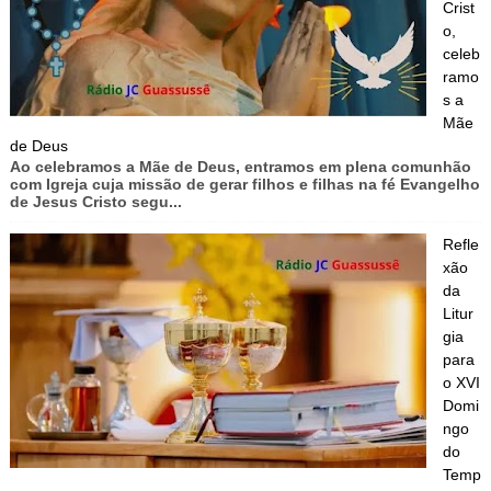
Crist
o,
celeb
ramo
s a
Mãe
de Deus
Ao celebramos a Mãe de Deus, entramos em plena comunhão
com Igreja cuja missão de gerar filhos e filhas na fé Evangelho
de Jesus Cristo segu...
Refle
xão
da
Litur
gia
para
o XVI
Domi
ngo
do
Temp