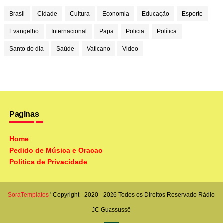
Brasil
Cidade
Cultura
Economia
Educação
Esporte
Evangelho
Internacional
Papa
Policia
Política
Santo do dia
Saúde
Vaticano
Video
Paginas
Home
Pedido de Música e Oracao
Política de Privacidade
SoraTemplates
' Copyright - 2020 - 2026 Todos os Direitos Reservado
Rádio
JC Guassussê