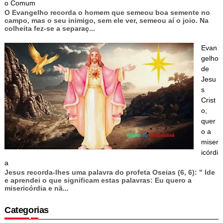
o Comum
O Evangelho recorda o homem que semeou boa semente no
campo, mas o seu inimigo, sem ele ver, semeou aí o joio. Na
colheita fez-se a separaç...
Evan
gelho
de
Jesu
s
Crist
o,
quer
o a
miser
icórdi
a
Jesus recorda-lhes uma palavra do profeta Oseias (6, 6): " Ide
e aprendei o que significam estas palavras: Eu quero a
misericórdia e nã...
Categorias