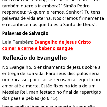
também quereis ir embora?” Simão Pedro
res
pondeu: “A quem e
remos, Senhor? Tu tens
palavras de vida
eterna
.
Nós cremos firmemente
e reconhecemos que t
u és o Santo de Deus”.
Palavras de Salvação
Leia Também:
Evangelho de Jesus Cristo
comer a carne e beber o sangue
Reflexão do Evangelho
No Evangelho,
o ensinamento de Jesus sobre a
entrega de sua vida. Para seus discípulos seria
um fracasso, por isso se recusam a segui-lo no
amor até
a morte. Estão fixos na ideia de um
Messias Rei, manifest
ado no final da repartição
dos pães e peixes (Jo
6,15).
Jesus explica-lhes que sua morte é condição