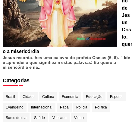
ho
de
Jes
us
Cris
to,
quer
o a misericórdia
Jesus recorda-lhes uma palavra do profeta Oseias (6, 6): " Ide
e aprendei o que significam estas palavras: Eu quero a
misericórdia e nã...
Categorias
Brasil
Cidade
Cultura
Economia
Educação
Esporte
Evangelho
Internacional
Papa
Policia
Política
Santo do dia
Saúde
Vaticano
Video