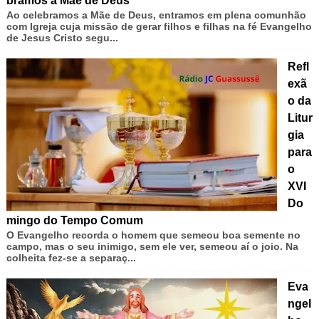
bramos a Mãe de Deus
Ao celebramos a Mãe de Deus, entramos em plena comunhão
com Igreja cuja missão de gerar filhos e filhas na fé Evangelho
de Jesus Cristo segu...
Refl
exã
o da
Litur
gia
para
o
XVI
Do
mingo do Tempo Comum
O Evangelho recorda o homem que semeou boa semente no
campo, mas o seu inimigo, sem ele ver, semeou aí o joio. Na
colheita fez-se a separaç...
Eva
ngel