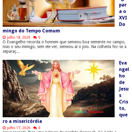
par
a o
XVI
Do
mingo do Tempo Comum
julho 18, 2026
0
O Evangelho recorda o homem que semeou boa semente no campo,
mas o seu inimigo, sem ele ver, semeou aí o joio. Na colheita fez-se a
separaç...
Eva
ngel
ho
de
Jesu
s
Cris
to,
que
ro a misericórdia
julho 17, 2026
0