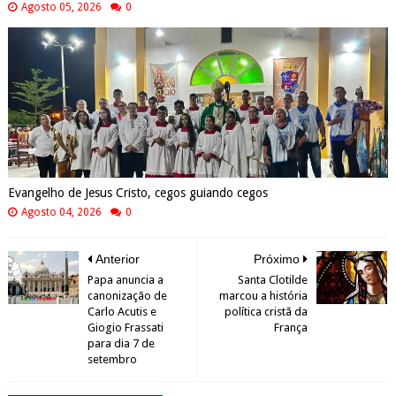
Agosto 05, 2026
0
Evangelho de Jesus Cristo, cegos guiando cegos
Agosto 04, 2026
0
Anterior
Próximo
Papa anuncia a
Santa Clotilde
canonização de
marcou a história
Carlo Acutis e
política cristã da
Giogio Frassati
França
para dia 7 de
setembro