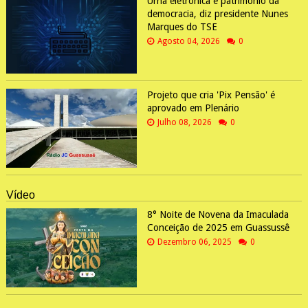
Urna eletrônica é patrimônio da
democracia, diz presidente Nunes
Marques do TSE
Agosto 04, 2026
0
Projeto que cria 'Pix Pensão' é
aprovado em Plenário
Julho 08, 2026
0
Vídeo
8° Noite de Novena da Imaculada
Conceição de 2025 em Guassussê
Dezembro 06, 2025
0