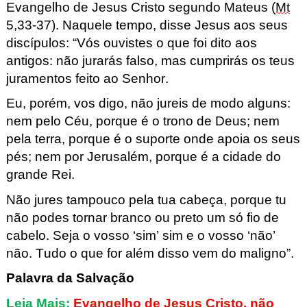
Evangelho de Jesus Cristo segundo Mateus (
Mt
5,33-37). Naquele tempo, disse Jesus aos seus
disc
ípulos: “Vós ouvistes o que foi dito aos
antigos: não jurarás falso,
mas
cumprirás
os teus
juramentos feito ao Senhor.
Eu, porém, vos digo,
não jureis de modo alguns:
nem pelo Céu, porque é o trono de Deus;
nem
pela terra, porque é o suporte onde apoia os seus
pés; nem por
Jerusalém
, porque é a cidade
do
grande Rei.
Não jures tampouco pela tua cabeça, porque tu
não podes tornar branco ou preto um só fio de
cab
elo. Seja o vosso ‘sim’ sim e o vosso ‘não’
não. Tudo o que for
além disso vem do maligno”.
Palavra da Salvação
Leia Mais:
Evangelho de Jesus Cristo, não