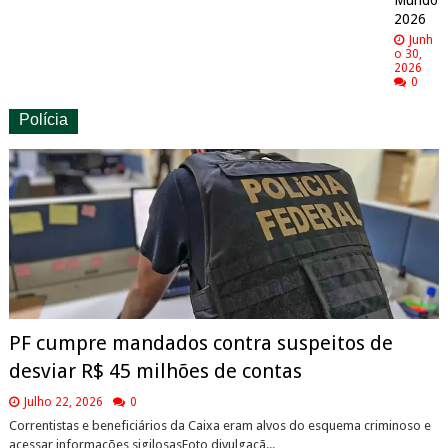
Mundo
2026
Junh
o 30,
2026
0
Polícia
PF cumpre mandados contra suspeitos de
desviar R$ 45 milhões de contas
Julho 22, 2026
0
Correntistas e beneficiários da Caixa eram alvos do esquema criminoso e
acessar informações sigilosasFoto divulgaçã...