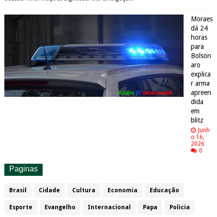
Moraes
dá 24
horas
para
Bolson
aro
explica
r arma
apreen
dida
em
blitz
Junh
o 16,
2026
0
Paginas
Brasil
Cidade
Cultura
Economia
Educação
Esporte
Evangelho
Internacional
Papa
Policia