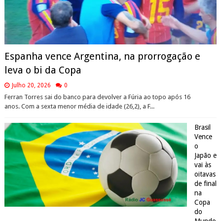
Espanha vence Argentina, na prorrogação e
leva o bi da Copa
Julho 20, 2026
0
Ferran Torres sai do banco para devolver a Fúria ao topo após 16
anos. Com a sexta menor média de idade (26,2), a F...
Brasil
Vence
o
Japão e
vai às
oitavas
de final
na
Copa
do