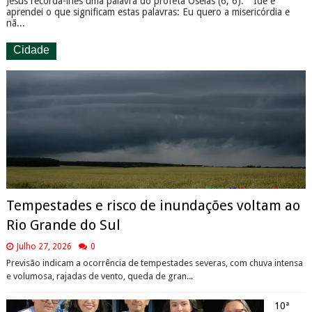
Jesus recorda-lhes uma palavra do profeta Oseias (6, 6): " Ide e
aprendei o que significam estas palavras: Eu quero a misericórdia e
nã...
Cidade
Tempestades e risco de inundações voltam ao
Rio Grande do Sul
Julho 27, 2026
0
Previsão indicam a ocorrência de tempestades severas, com chuva intensa
e volumosa, rajadas de vento, queda de gran...
10ª