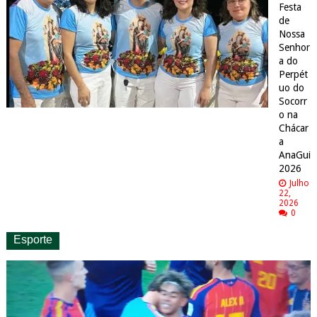
Festa
de
Nossa
Senhor
a do
Perpét
uo do
Socorr
o na
Chácar
a
AnaGui
2026
Julho
22,
2026
0
Esporte