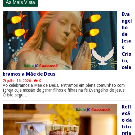
As Mais Vista
Eva
ngel
ho
de
Jesu
s
Cris
to,
cele
bramos a Mãe de Deus
julho 16, 2026
0
Ao celebramos a Mãe de Deus, entramos em plena comunhão com
Igreja cuja missão de gerar filhos e filhas na fé Evangelho de Jesus
Cristo segu...
Refl
exã
o da
Litu
rgia