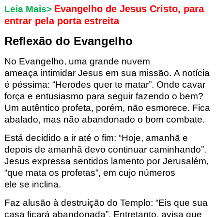
Evangelho de Jesus Cristo, para
Leia Mais>
entrar pela porta estreita
Reflexão do Evangelho
No Evangelho,
uma grande nuvem
ameaça
intimidar Jesus em sua missão
.
A notícia
é péssima:
“Herodes quer te matar”. Onde cavar
força e entusi
asmo para seguir fazendo o bem?
Um autêntico profeta, po
rém, não esmorece. Fica
abalado, mas não
abandonado
o bom combate.
Está decidido a ir até o fim
: “Hoje, amanhã e
depois de amanhã devo continuar caminhando”.
Jesus expre
ssa sentidos lamento por Jerusalém,
“que mata
os profetas”
, e
m cujo números
ele
se
inclina.
Faz alusão à destruição do Templo: “Eis
que sua
casa ficará abandonada”.
Entretanto, avisa que