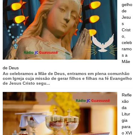
gelho
de
Jesu
s
Crist
o,
celeb
ramo
s a
Mãe
de Deus
Ao celebramos a Mãe de Deus, entramos em plena comunhão
com Igreja cuja missão de gerar filhos e filhas na fé Evangelho
de Jesus Cristo segu...
Refle
xão
da
Litur
gia
para
o XVI