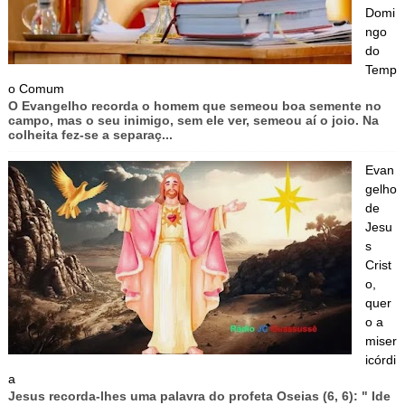
Domi
ngo
do
Temp
o Comum
O Evangelho recorda o homem que semeou boa semente no
campo, mas o seu inimigo, sem ele ver, semeou aí o joio. Na
colheita fez-se a separaç...
Evan
gelho
de
Jesu
s
Crist
o,
quer
o a
miser
icórdi
a
Jesus recorda-lhes uma palavra do profeta Oseias (6, 6): " Ide