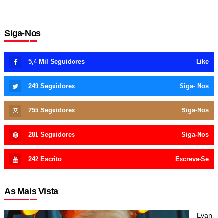
Siga-Nos
5,4 Mil
Seguidores
Like
249
Seguidores
Siga- Nos
755
Seguidores
Siga-Nos
281
Seguidores
Siga-Nos
242
Escrito
Escreva-Se
As Mais Vista
Evan