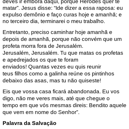
deves
ir embora daqui, porque Herodes quer te
ma
tar
”.
Jesus disse: “Ide dizer a essa raposa:
eu
expulso demônio e
faço curas
h
oje e amanhã; e
no terceiro dia, terminarei o meu trabalho.
Entretanto, preciso caminhar hoje amanhã e
depois de amanhã
, porque não
convém que um
profeta morra fora de Jerusalém.
Jerusalém,
Jerusalém. Tu que matas os profetas
e
apedrejados
os que te foram
enviados!
Quantas vezes eu quis reunir
teus
filhos como a galinha reúne os pintinhos
debaixo das asas,
mas tu não quiseste!
Eis que vossa casa ficará abandonada. Eu vos
digo, não me veres mais,
até que chegue o
tempo em que
vós mesmas
direis
: Bendito aquele
que vem em nome do Senhor”.
Palavra da Salvação