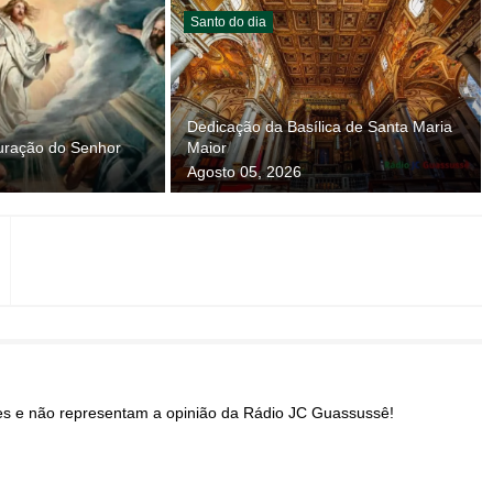
Santo do dia
Dedicação da Basílica de Santa Maria
guração do Senhor
Maior
Agosto 05, 2026
res e não representam a opinião da Rádio JC Guassussê!