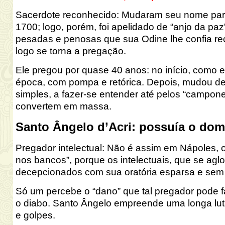
Sacerdote reconhecido
:
Mudaram seu nome para 
1700; logo, porém, foi apelidado de “anjo da paz”
pesadas e penosas que sua Odine
lhe confia re
logo se torna a pregação.
Ele pregou por quase 40 anos: no início, como 
época, com pompa e retórica. Depois, mudou de e
simples, a fazer-se entender até pelos “campon
convertem em massa.
Santo Ângelo d’Acri: possuía o dom 
Pregador intelectual
:
Não é assim em Nápoles, o
nos bancos”, porque os intelectuais, que se ag
decepcionados com sua oratória esparsa e sem 
Só um percebe o “dano” que tal pregador pode f
o diabo. Santo Ângelo empreende uma longa lut
e golpes.