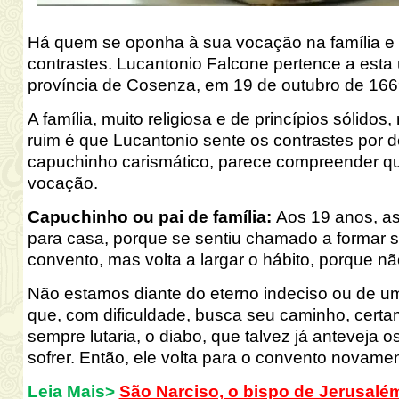
Há quem se oponha à sua vocação na família e 
contrastes. Lucantonio
Falcone pertence a esta 
província de Cosenza, em 19 de outubro de 16
A família, muito religiosa e de princípios sólid
ruim é que Lucantonio
sente os contrastes por 
capuchinho carismático, parece compreender qu
vocação.
Capuchinho ou pai de família
:
Aos 19 anos, as
para casa, porque se sentiu chamado a formar su
convento, mas volta a largar o hábito, porque nã
Não estamos diante do eterno indeciso ou de u
que, com dificuldade, busca seu caminho, certa
sempre lutaria, o diabo, que talvez já anteveja 
sofrer. Então, ele volta para o convento novame
Leia Mais>
São Narciso, o bispo de Jerusalé