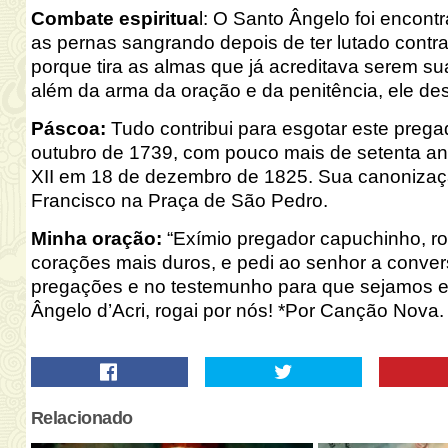
Combate espiritua
l
:
O Santo Ângelo foi encont
as pernas sangrando depois de ter lutado contra 
porque tira as almas que já acreditava serem su
além da arma da oração e da penitência, ele de
Páscoa:
Tudo contribui para esgotar este prega
outubro de 1739, com pouco mais de setenta ano
XII em 18 de dezembro de 1825. Sua canonizaç
Francisco na Praça de São Pedro.
Minha oração:
“Exímio pregador capuchinho, ro
corações mais duros, e pedi ao senhor a conver
pregações e no testemunho para que sejamos e
Ângelo d’Acri, rogai por nós! *Por Canção Nova.
Relacionado