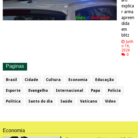
aro
explica
r arma
apreen
dida
em
blitz
Junh
o 16,
2026
0
Paginas
Brasil
Cidade
Cultura
Economia
Educação
Esporte
Evangelho
Internacional
Papa
Policia
Política
Santo do dia
Saúde
Vaticano
Video
Economia