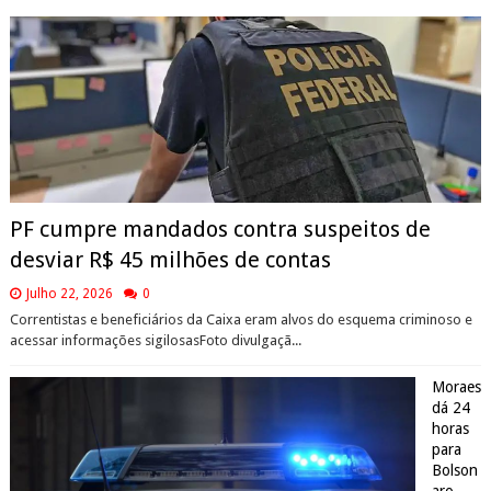
PF cumpre mandados contra suspeitos de
desviar R$ 45 milhões de contas
Julho 22, 2026
0
Correntistas e beneficiários da Caixa eram alvos do esquema criminoso e
acessar informações sigilosasFoto divulgaçã...
Moraes
dá 24
horas
para
Bolson