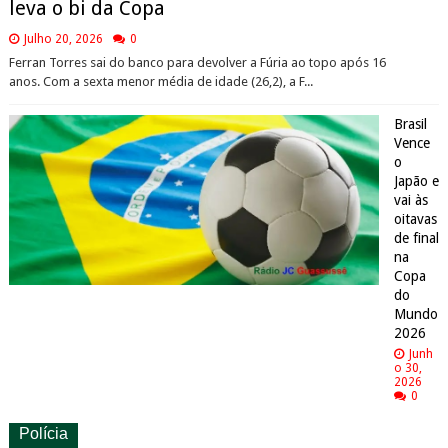
leva o bi da Copa
Julho 20, 2026
0
Ferran Torres sai do banco para devolver a Fúria ao topo após 16
anos. Com a sexta menor média de idade (26,2), a F...
Brasil
Vence
o
Japão e
vai às
oitavas
de final
na
Copa
do
Mundo
2026
Junh
o 30,
2026
0
Polícia