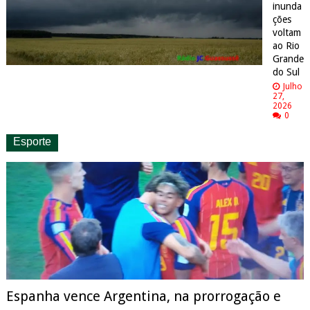
inunda
ções
voltam
ao Rio
Grande
do Sul
Julho
27,
2026
0
Esporte
Espanha vence Argentina, na prorrogação e